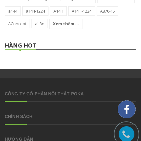
a144
a144-1224
A14H
A14H-1224
A870-15
AConcept
al-3n
Xem thêm ...
HÀNG HOT
CÔNG TY CỔ PHẦN NỘI THẤT POKA
CHÍNH SÁCH
HƯỚNG DẪN