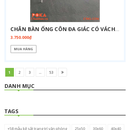
CHÂN BÀN ỐNG CÔN ĐA GIÁC CÓ VÁCH ĐIỆN 1200X3600MM CDG-1236-BOX
3.750.000₫
MUA HÀNG
1
2
3
...
53
DANH MỤC
TAGS
+58 mẫu kệ sắt trang trí văn phòng
25x50
30x60
40x40