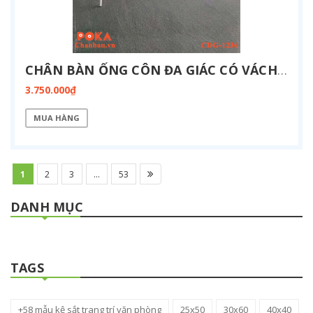
CHÂN BÀN ỐNG CÔN ĐA GIÁC CÓ VÁCH ĐIỆN 1200X3600MM CDG-1236-BOX
3.750.000₫
MUA HÀNG
1
2
3
...
53
DANH MỤC
TAGS
+58 mẫu kệ sắt trang trí văn phòng
25x50
30x60
40x40