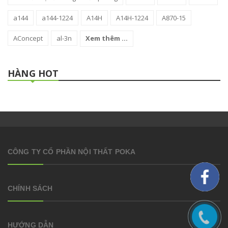
a144
a144-1224
A14H
A14H-1224
A870-15
AConcept
al-3n
Xem thêm ...
HÀNG HOT
CÔNG TY CỔ PHẦN NỘI THẤT POKA
CHÍNH SÁCH
HƯỚNG DẪN