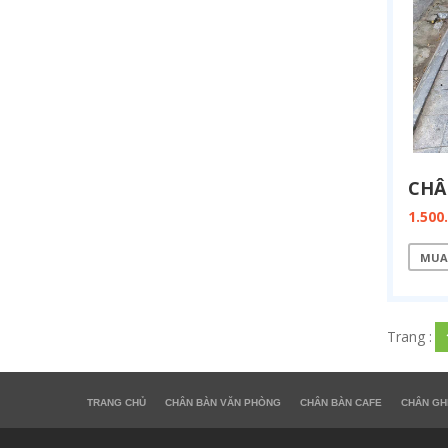
1.500
MUA
Trang :
TRANG CHỦ
CHÂN BÀN VĂN PHÒNG
CHÂN BÀN CAFE
CHÂN GH