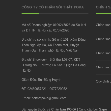
CÔNG TY CỔ PHẦN NỘI THẤT POKA
CHÍNH 
Mã số Doanh nghiệp: 0109247823 do Sở KH
Chính sác
và ĐT TP Hà Nội cấp 01/07/2020
Địa chỉ trụ sở chính: Số nhà 101, Xóm Đồng,
Thôn Nga My Hạ, Xã Thanh Mai, Huyện
Thanh Oai, Thành phố Hà Nội, Việt Nam
Chính sác
Địa chỉ Showroom: Biệt thự L07-07, KĐT
Dương Nội, Phường La Khê, Quận Hà Đông,
Chính sách
Hà Nội
Giám Đốc: Bùi Đăng Huynh
Quy định 
ĐT: 02439957221 - 0977229952
Email:
noithatpoka@gmail.com
Bản quyền thuộc về
Chân bàn POKA
|
Cung cấp bởi
Sapo