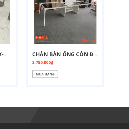
CHÂN GHẾ XOAY CGX-BV01
CHÂN BÀN ỐNG CÔN ĐA GIÁC CÓ VÁCH ĐIỆN 1200X3600MM CDG-1236-BOX
3.750.000₫
MUA HÀNG