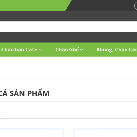
Chân bàn Cafe
Chân Ghế
Khung, Chân Các
CẢ SẢN PHẨM