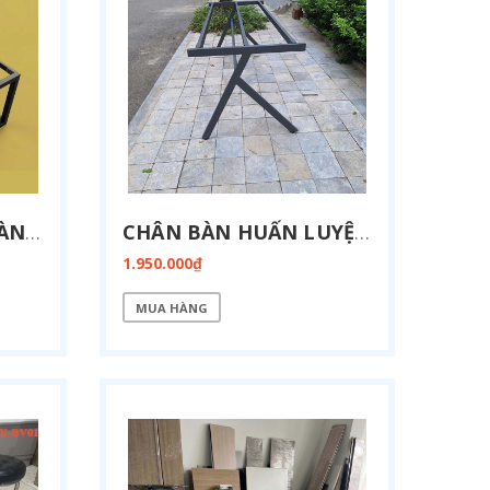
GIA CÔNG KHUNG BÀN GIÁM ĐỐC 50X50 KT 900X2400 SP3122
CHÂN BÀN HUẤN LUYỆN MẶT CỐ ĐỊNH KT 800X1900-FZ13-1900
1.950.000₫
MUA HÀNG