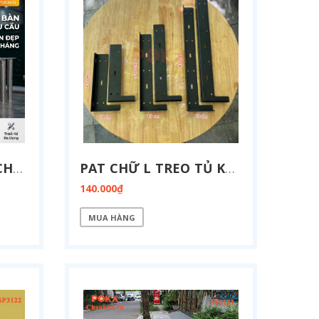
DỊCH VỤ GIA CÔNG CHÂN BÀN INOX 304 THEO YÊU CẦU TẠI HÀ NỘI
PAT CHỮ L TREO TỦ KỆ TIVI 23CM - 32CM - 45CM
140.000₫
MUA HÀNG