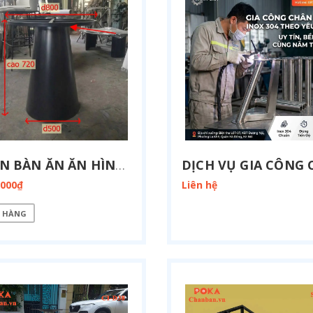
CHÂN BÀN ĂN ĂN HÌNH CHÓP NÓN D800 SP2110
.000₫
Liên hệ
 HÀNG