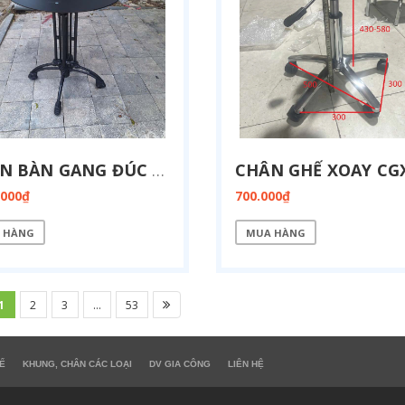
CHÂN BÀN GANG ĐÚC MẶT BÍCH SẮT TRÒN CG-4N-BICH
.000₫
700.000₫
 HÀNG
MUA HÀNG
1
2
3
...
53
Ế
KHUNG, CHÂN CÁC LOẠI
DV GIA CÔNG
LIÊN HỆ