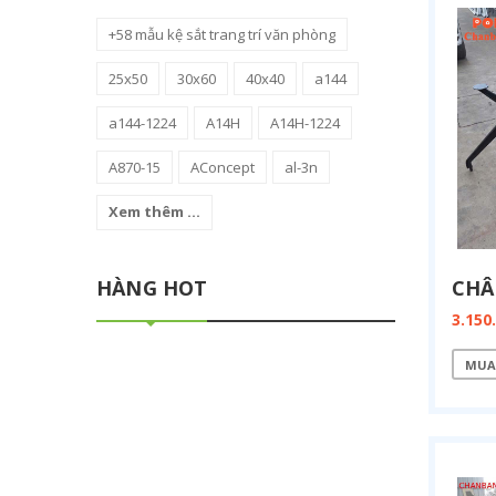
+58 mẫu kệ sắt trang trí văn phòng
25x50
30x60
40x40
a144
a144-1224
A14H
A14H-1224
A870-15
AConcept
al-3n
Xem thêm ...
HÀNG HOT
3.150
MUA