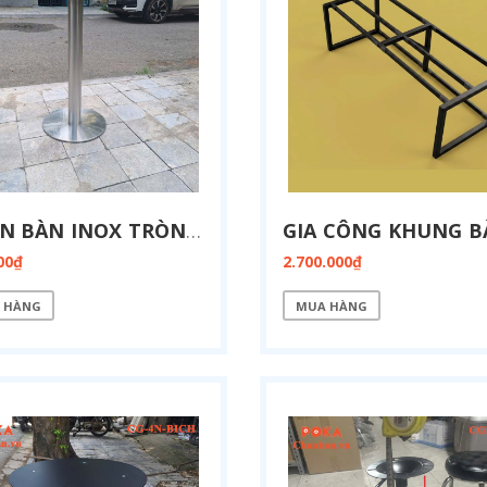
CHÂN BÀN INOX TRÒN CI-T38
00₫
2.700.000₫
 HÀNG
MUA HÀNG