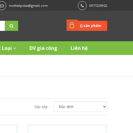
noithatpoka@gmail.com
0977229952
(
) sản phẩm
 Loại
DV gia công
Liên hệ
Sắp xếp :