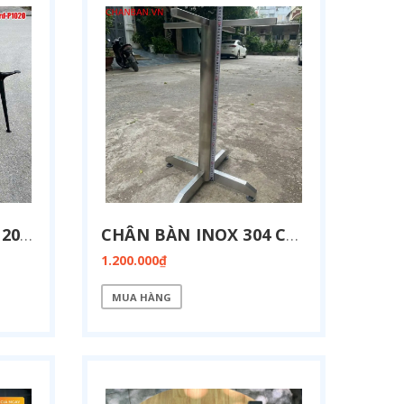
CHÂN BÀN HỌP KT 1200X2400MM BIRD-P1224
CHÂN BÀN INOX 304 CHỮ THẬP CI-X03
1.200.000₫
MUA HÀNG