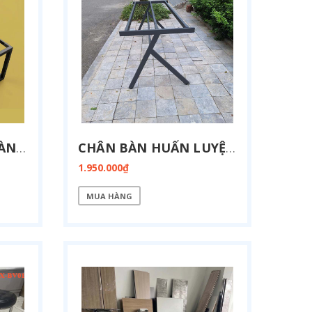
GIA CÔNG KHUNG BÀN GIÁM ĐỐC 50X50 KT 900X2400 SP3122
CHÂN BÀN HUẤN LUYỆN MẶT CỐ ĐỊNH KT 800X1900-FZ13-1900
1.950.000₫
MUA HÀNG