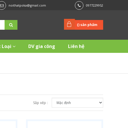
noithatpoka@gmail.com
0977229952
(
) sản phẩm
 Loại
DV gia công
Liên hệ
Sắp xếp :