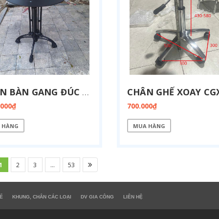
CHÂN BÀN GANG ĐÚC MẶT BÍCH SẮT TRÒN CG-4N-BICH
.000₫
700.000₫
 HÀNG
MUA HÀNG
1
2
3
...
53
Ế
KHUNG, CHÂN CÁC LOẠI
DV GIA CÔNG
LIÊN HỆ