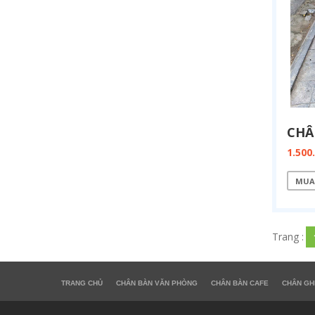
1.500
MUA
Trang :
TRANG CHỦ
CHÂN BÀN VĂN PHÒNG
CHÂN BÀN CAFE
CHÂN GH