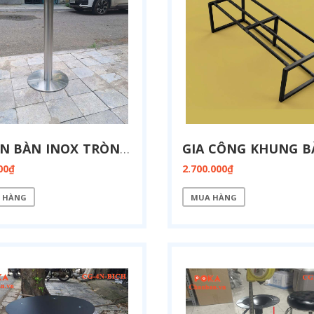
CHÂN BÀN INOX TRÒN CI-T38
00₫
2.700.000₫
 HÀNG
MUA HÀNG