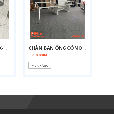
CHÂN GHẾ XOAY CGX-BV01
CHÂN BÀN ỐNG CÔN ĐA GIÁC CÓ VÁCH ĐIỆN 1200X3600MM CDG-1236-BOX
3.750.000₫
MUA HÀNG