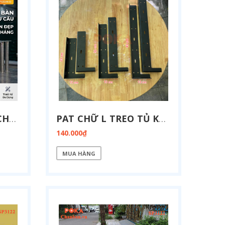
DỊCH VỤ GIA CÔNG CHÂN BÀN INOX 304 THEO YÊU CẦU TẠI HÀ NỘI
PAT CHỮ L TREO TỦ KỆ TIVI 23CM - 32CM - 45CM
140.000₫
MUA HÀNG