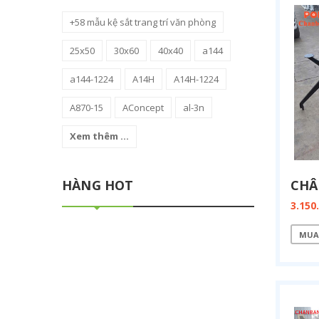
+58 mẫu kệ sắt trang trí văn phòng
25x50
30x60
40x40
a144
a144-1224
A14H
A14H-1224
A870-15
AConcept
al-3n
Xem thêm ...
HÀNG HOT
3.150
MUA