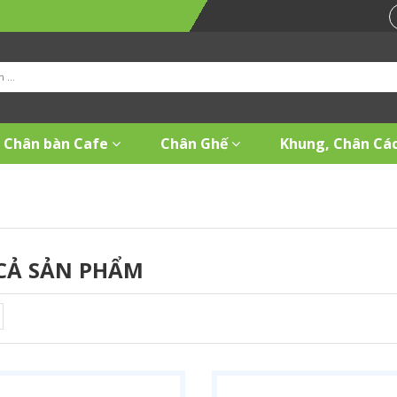
Chân bàn Cafe
Chân Ghế
Khung, Chân Các
CẢ SẢN PHẨM