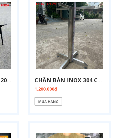
CHÂN BÀN HỌP KT 1200X2400MM BIRD-P1224
CHÂN BÀN INOX 304 CHỮ THẬP CI-X03
1.200.000₫
MUA HÀNG