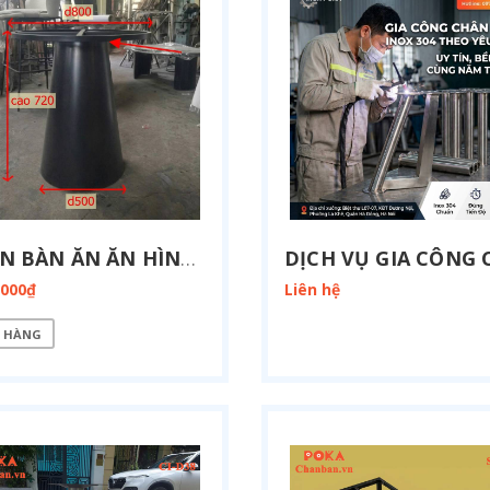
CHÂN BÀN ĂN ĂN HÌNH CHÓP NÓN D800 SP2110
.000₫
Liên hệ
 HÀNG