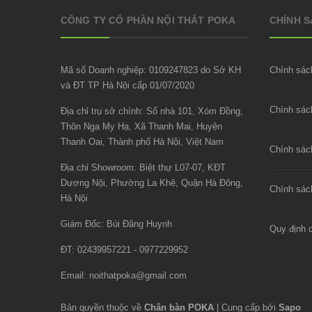
CÔNG TY CỔ PHẦN NỘI THẤT POKA
CHÍNH 
Mã số Doanh nghiệp: 0109247823 do Sở KH
Chính sác
và ĐT TP Hà Nội cấp 01/07/2020
Địa chỉ trụ sở chính: Số nhà 101, Xóm Đồng,
Thôn Nga My Hạ, Xã Thanh Mai, Huyện
Thanh Oai, Thành phố Hà Nội, Việt Nam
Chính sác
Địa chỉ Showroom: Biệt thự L07-07, KĐT
Dương Nội, Phường La Khê, Quận Hà Đông,
Chính sách
Hà Nội
Giám Đốc: Bùi Đăng Huynh
Quy định 
ĐT: 02439957221 - 0977229952
Email:
noithatpoka@gmail.com
Bản quyền thuộc về
Chân bàn POKA
|
Cung cấp bởi
Sapo