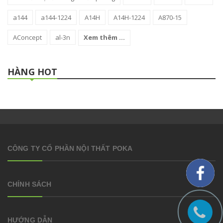
a144
a144-1224
A14H
A14H-1224
A870-15
AConcept
al-3n
Xem thêm ...
HÀNG HOT
CÔNG TY CỔ PHẦN NỘI THẤT POKA
CHÍNH SÁCH
HƯỚNG DẪN