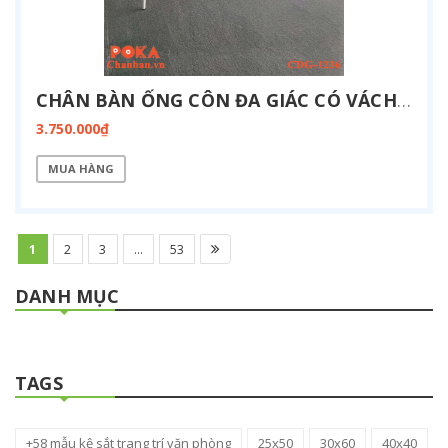
CHÂN BÀN ỐNG CÔN ĐA GIÁC CÓ VÁCH ĐIỆN 1200X3600MM CDG-1236-BOX
3.750.000₫
MUA HÀNG
1
2
3
...
53
DANH MỤC
TAGS
+58 mẫu kệ sắt trang trí văn phòng
25x50
30x60
40x40