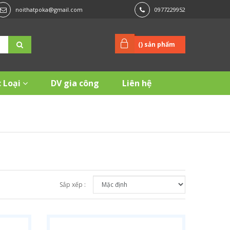
noithatpoka@gmail.com
0977229952
(
) sản phẩm
 Loại
DV gia công
Liên hệ
Sắp xếp :