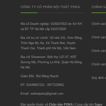
CÔNG TY CỔ PHẦN NỘI THẤT POKA
CHÍNH 
Mã số Doanh nghiệp: 0109247823 do Sở KH
Chính sác
và ĐT TP Hà Nội cấp 01/07/2020
Địa chỉ trụ sở chính: Số nhà 101, Xóm Đồng,
Thôn Nga My Hạ, Xã Thanh Mai, Huyện
Thanh Oai, Thành phố Hà Nội, Việt Nam
Chính sác
Địa chỉ Showroom: Biệt thự L07-07, KĐT
Dương Nội, Phường La Khê, Quận Hà Đông,
Chính sách
Hà Nội
Giám Đốc: Bùi Đăng Huynh
Quy định 
ĐT: 02439957221 - 0977229952
Email:
noithatpoka@gmail.com
Bản quyền thuộc về
Chân bàn POKA
|
Cung cấp bởi
Sapo