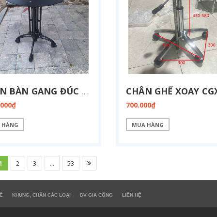
CHÂN BÀN GANG ĐÚC MẶT BÍCH SẮT TRÒN CG-4N-BICH
.000₫
700.000₫
 HÀNG
MUA HÀNG
1
2
3
...
53
Ế
KHUNG, CHÂN CÁC LOẠI
DV GIA CÔNG
LIÊN HỆ