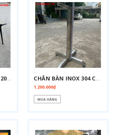
CHÂN BÀN HỌP KT 1200X2400MM BIRD-P1224
CHÂN BÀN INOX 304 CHỮ THẬP CI-X03
1.200.000₫
MUA HÀNG