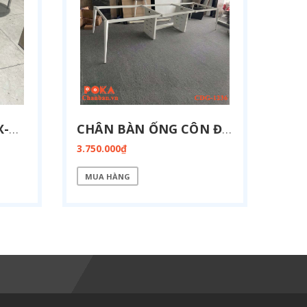
CHÂN GHẾ XOAY CGX-BV01
CHÂN BÀN ỐNG CÔN ĐA GIÁC CÓ VÁCH ĐIỆN 1200X3600MM CDG-1236-BOX
3.750.000₫
MUA HÀNG