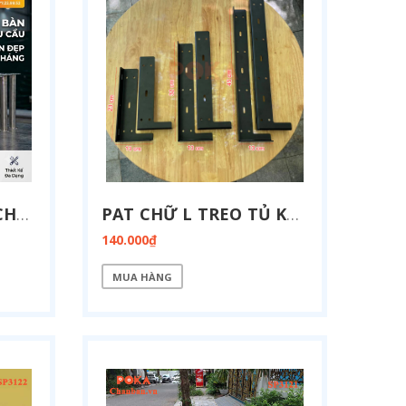
DỊCH VỤ GIA CÔNG CHÂN BÀN INOX 304 THEO YÊU CẦU TẠI HÀ NỘI
PAT CHỮ L TREO TỦ KỆ TIVI 23CM - 32CM - 45CM
140.000₫
MUA HÀNG