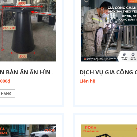
CHÂN BÀN ĂN ĂN HÌNH CHÓP NÓN D800 SP2110
.000₫
Liên hệ
 HÀNG