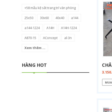
+58 mẫu kệ sắt trang trí văn phòng
25x50
30x60
40x40
a144
a144-1224
A14H
A14H-1224
A870-15
AConcept
al-3n
Xem thêm ...
HÀNG HOT
3.150
MUA