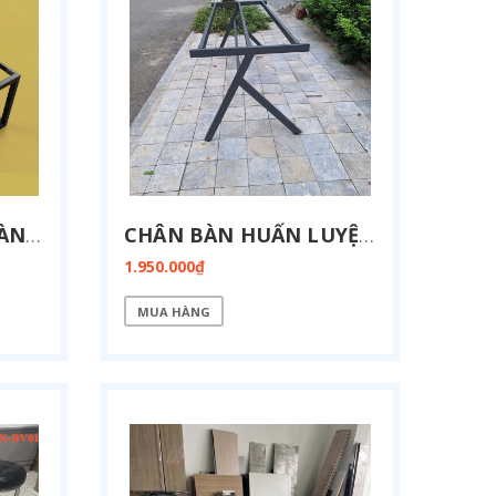
GIA CÔNG KHUNG BÀN GIÁM ĐỐC 50X50 KT 900X2400 SP3122
CHÂN BÀN HUẤN LUYỆN MẶT CỐ ĐỊNH KT 800X1900-FZ13-1900
1.950.000₫
MUA HÀNG