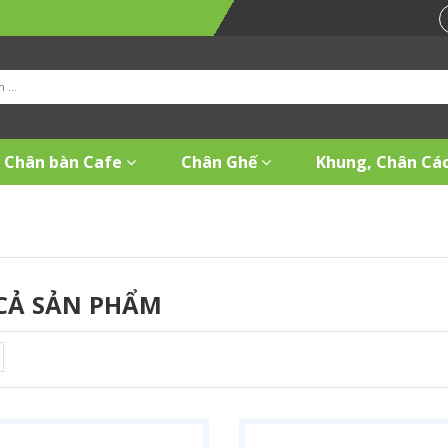
Chân bàn Cafe
Chân Ghế
Khung, Chân Các
CẢ SẢN PHẨM