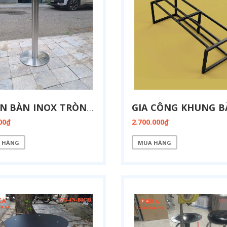
CHÂN BÀN INOX TRÒN CI-T38
00₫
2.700.000₫
 HÀNG
MUA HÀNG