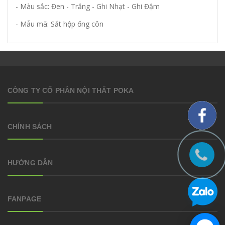
- Màu sắc: Đen - Trắng - Ghi Nhạt - Ghi Đậm
- Mẫu mã: Sắt hộp ống côn
CÔNG TY CỔ PHẦN NỘI THẤT POKA
CHÍNH SÁCH
HƯỚNG DẪN
FANPAGE