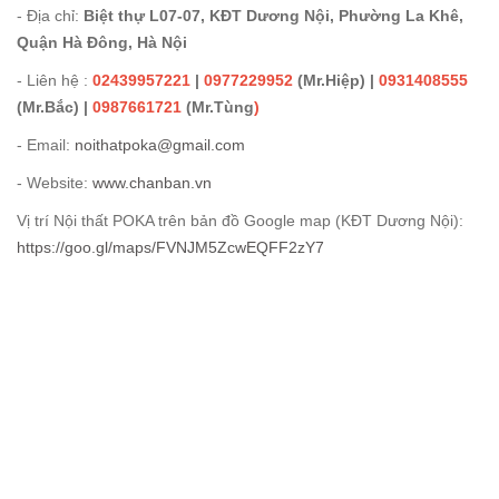
- Địa chỉ:
Biệt thự L07-07, KĐT Dương Nội, Phường La Khê,
Quận Hà Đông, Hà Nội
- Liên hệ :
02439957221
|
0977229952
(Mr.Hiệp) |
0931408555
(Mr.Bắc) |
0987661721
(Mr.Tùng
)
- Email:
noithatpoka@gmail.com
- Website:
www.chanban.vn
Vị trí Nội thất POKA trên bản đồ Google map (KĐT Dương Nội):
https://goo.gl/maps/FVNJM5ZcwEQFF2zY7