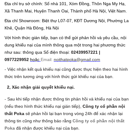
Địa chỉ trụ sở chính: Số nhà 101, Xóm Đồng, Thôn Nga My Hạ,
Xã Thanh Mai, Huyện Thanh Oai, Thành phố Hà Nội, Việt Nam.
Địa chỉ Showroom: Biệt thự L07-07, KĐT Dương Nội, Phường La
Khê, Quận Hà Đông, Hà Nội
Với hình thức gián tiếp, bạn có thể gửi phản hồi và yêu cầu, nội
dung khiếu nại của mình thông qua một trong hai phương thức
như sau: thông qua Số điện thoại:
02439957221 |
0977229952
hoặc
Email:
noithatpoka@gmail.com
- Việc nhận kết quả khiếu nại cũng được thực hiện theo hai hình
thức trên tương ứng với hình thức gửi khiếu nại của bạn.
2, Xác nhận giải quyết khiếu nại.
- Sau khi tiếp nhận được thông tin phản hồi và khiếu nại của bạn
(nếu theo hình thức khiếu nại gián tiếp),
Công ty cổ phần nội
thất Poka
sẽ phản hồi lại bạn trong vòng 24h để xác nhận lại
thông tin cũng như thông báo rằng
Công ty cổ phần nội thất
Poka
đã nhận được khiếu nại của bạn.