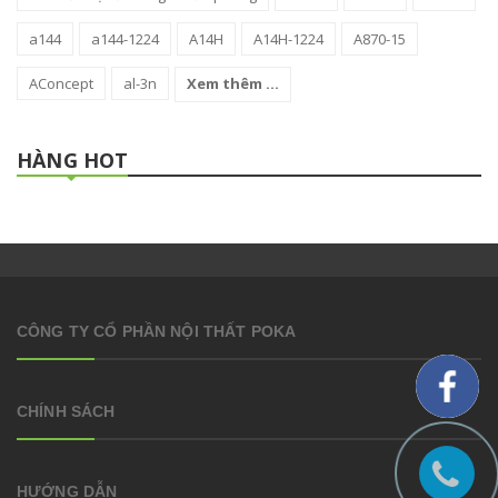
a144
a144-1224
A14H
A14H-1224
A870-15
AConcept
al-3n
Xem thêm ...
HÀNG HOT
CÔNG TY CỔ PHẦN NỘI THẤT POKA
CHÍNH SÁCH
HƯỚNG DẪN