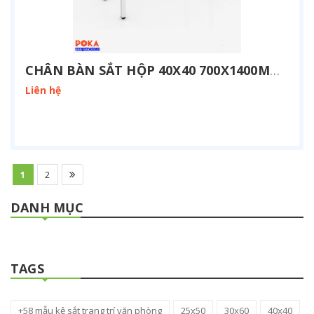
CHÂN BÀN SẮT HỘP 40X40 700X1400MM HV-7014
Liên hệ
1
2
DANH MỤC
TAGS
+58 mẫu kệ sắt trang trí văn phòng
25x50
30x60
40x40