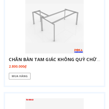
CHÂN BÀN TAM GIÁC KHÔNG QUỲ CHỮ L 1400X1400MM TG-1414KQ-L6
2.800.000₫
MUA HÀNG