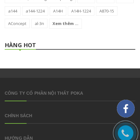
a144
a144-1224
A14H
A14H-1224
A870-15
AConcept
al-3n
Xem thêm ...
HÀNG HOT
CÔNG TY CỔ PHẦN NỘI THẤT POKA
CHÍNH SÁCH
HƯỚNG DẪN