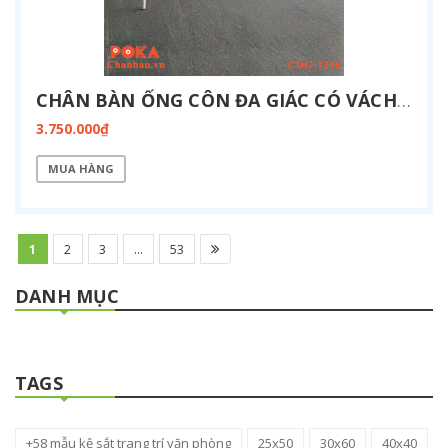
CHÂN BÀN ỐNG CÔN ĐA GIÁC CÓ VÁCH ĐIỆN 1200X3600MM CDG-1236-BOX
3.750.000₫
MUA HÀNG
1
2
3
...
53
DANH MỤC
TAGS
+58 mẫu kệ sắt trang trí văn phòng
25x50
30x60
40x40