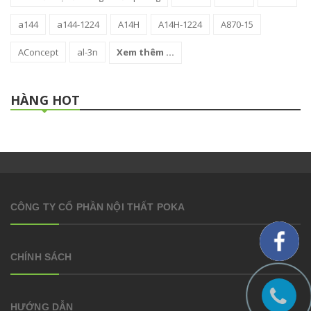
a144
a144-1224
A14H
A14H-1224
A870-15
AConcept
al-3n
Xem thêm ...
HÀNG HOT
CÔNG TY CỔ PHẦN NỘI THẤT POKA
CHÍNH SÁCH
HƯỚNG DẪN