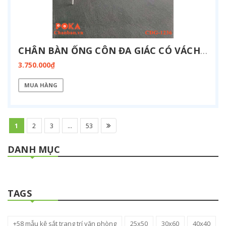
CHÂN BÀN ỐNG CÔN ĐA GIÁC CÓ VÁCH ĐIỆN 1200X3600MM CDG-1236-BOX
3.750.000₫
MUA HÀNG
1
2
3
...
53
DANH MỤC
TAGS
+58 mẫu kệ sắt trang trí văn phòng
25x50
30x60
40x40