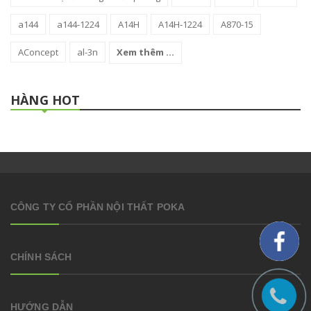
a144
a144-1224
A14H
A14H-1224
A870-15
AConcept
al-3n
Xem thêm ...
HÀNG HOT
CÔNG TY CỔ PHẦN NỘI THẤT POKA
CHÍNH SÁCH
HƯỚNG DẪN