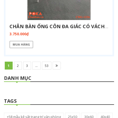
CHÂN BÀN ỐNG CÔN ĐA GIÁC CÓ VÁCH ĐIỆN 1200X3600MM CDG-1236-BOX
3.750.000₫
MUA HÀNG
1
2
3
...
53
DANH MỤC
TAGS
+58 mẫu kệ sắt trang trí văn phòng
25x50
30x60
40x40