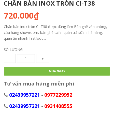
CHÂN BÀN INOX TRÒN CI-T38
720.000₫
Chân bàn inox tròn CI-T38 được dùng làm Bàn ghế văn phòng,
cửa hàng showroom, bàn ghế cafe, quán trà sữa, nhà hàng,
quán ăn nhanh fastfood...
SỐ LƯỢNG
-
+
MUA NGAY
Tư vấn mua hàng miễn phí
02439957221
-
0977229952
02439957221
-
0931408555