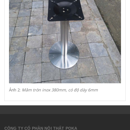
Ảnh 2:
Mâm tròn inox 380mm, có độ dày 6mm
CÔNG TY CỔ PHẦN NỘI THẤT POKA