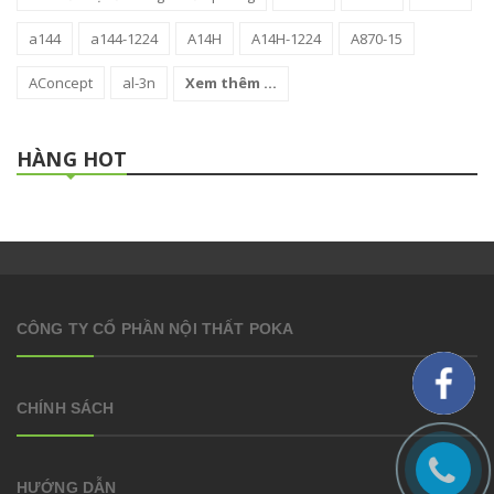
a144
a144-1224
A14H
A14H-1224
A870-15
AConcept
al-3n
Xem thêm ...
HÀNG HOT
CÔNG TY CỔ PHẦN NỘI THẤT POKA
CHÍNH SÁCH
HƯỚNG DẪN