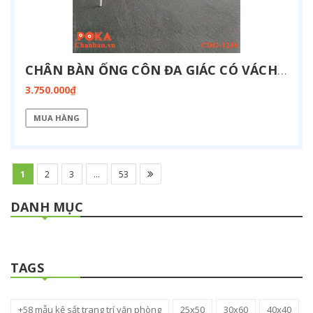
CHÂN BÀN ỐNG CÔN ĐA GIÁC CÓ VÁCH ĐIỆN 1200X3600MM CDG-1236-BOX
3.750.000₫
MUA HÀNG
1
2
3
...
53
DANH MỤC
TAGS
+58 mẫu kệ sắt trang trí văn phòng
25x50
30x60
40x40