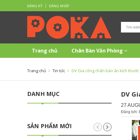
ĐĂNG KÝ
ĐĂNG NHẬP
Trang chủ
Chân Bàn Văn Phòng
Trang chủ
Tin tức
DV Gia công chân bàn ăn kích thước 
DANH MỤC
DV Gi
27 AUG
Đăng bởi:
SẢN PHẨM MỚI