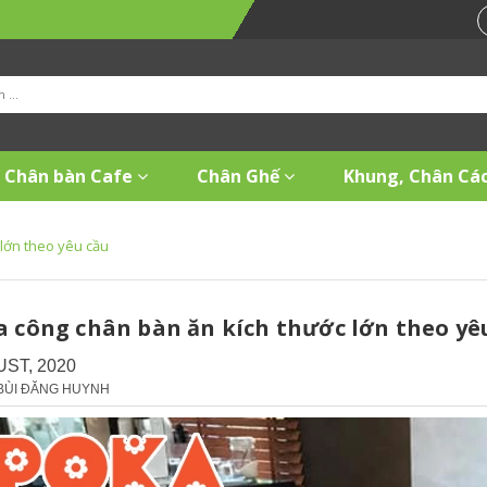
Chân bàn Cafe
Chân Ghế
Khung, Chân Các
lớn theo yêu cầu
a công chân bàn ăn kích thước lớn theo yê
UST, 2020
 BÙI ĐĂNG HUYNH