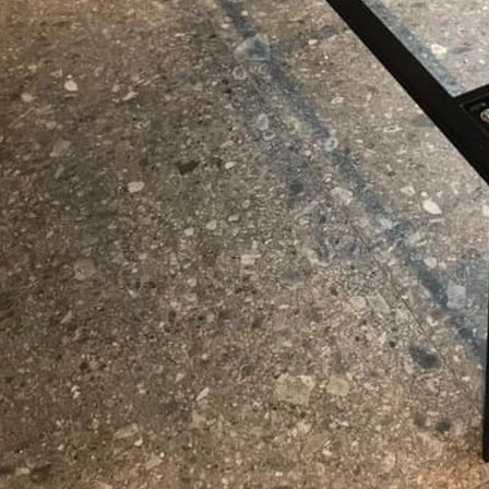
N NHÔM CI-AL282
CHÂN BÀN INOX TRÒN MẠ VÀNG 
00₫
1.150.000₫