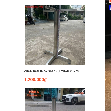
CHÂN BÀN INOX 304 CHỮ THẬP CI-X03
CHÂN BÀ
1.200.000₫
770.0