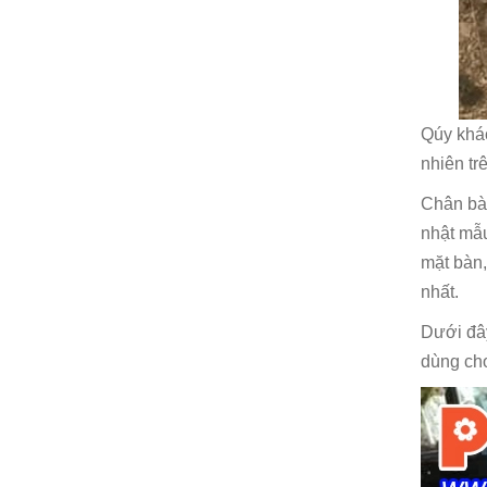
Qúy khác
nhiên tr
Chân bà
nhật mẫu
mặt bàn,
nhất.
Dưới đâ
dùng ch