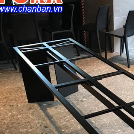
N NHÔM ĐEN CI-AL282-D
CHÂN GHẾ ĐƠN BJS-D298
00₫
760.000₫