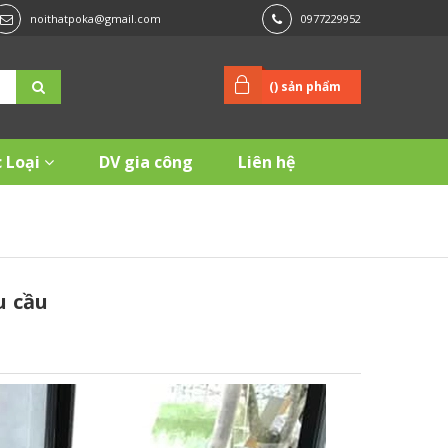
noithatpoka@gmail.com
0977229952
(
) sản phẩm
 Loại
DV gia công
Liên hệ
u cầu