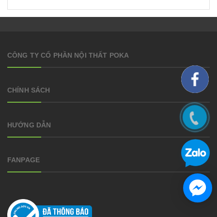
CÔNG TY CỔ PHẦN NỘI THẤT POKA
CHÍNH SÁCH
HƯỚNG DẪN
FANPAGE