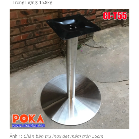
- Trọng lượng: 15.8kg
Ảnh 1:
Chân bàn trụ inox dẹt mâm tròn 55cm