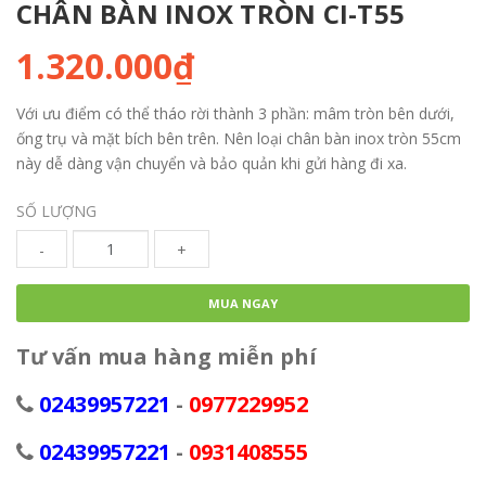
CHÂN BÀN INOX TRÒN CI-T55
1.320.000₫
Với ưu điểm có thể tháo rời thành 3 phần: mâm tròn bên dưới,
ống trụ và mặt bích bên trên. Nên loại chân bàn inox tròn 55cm
này dễ dàng vận chuyển và bảo quản khi gửi hàng đi xa.
SỐ LƯỢNG
-
+
MUA NGAY
Tư vấn mua hàng miễn phí
02439957221
-
0977229952
02439957221
-
0931408555