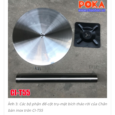
Ảnh 3:
Các bộ phận đế-cột trụ-mặt bích tháo rời của Chân
bàn inox tròn CI-T55