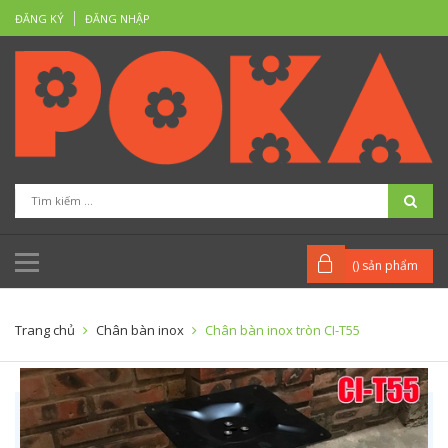
ĐĂNG KÝ
ĐĂNG NHẬP
(
) sản phẩm
Trang chủ
Chân bàn inox
Chân bàn inox tròn CI-T55