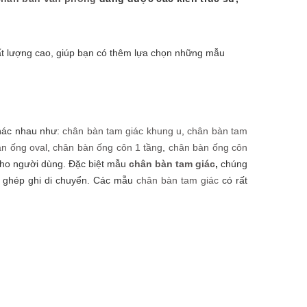
ất lượng cao, giúp bạn có thêm lựa chọn những mẫu
CI-TMV45
CHÂN BÀN INOX TRÒN CI-T45
CHÂN B
khác nhau như:
chân bàn tam giác khung u
,
chân bàn tam
880.000₫
1.320
n ống oval
,
chân bàn ống côn 1 tầng
,
chân bàn ống côn
cho người dùng. Đặc biệt mẫu
chân bàn tam giác
,
chúng
ắp ghép ghi di chuyển. Các mẫu
chân bàn tam giác
có rất