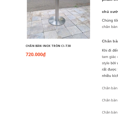
chủ xưở
Chúng tôi
chân bàn
Chân bà
CHÂN BÀN INOX TRÒN CI-T38
CHÂN BÀ
Khi đi đế
720.000₫
720.0
tam giác
style
bởi 
rất được 
nhiều kíc
Chân bàn 
Chân bàn 
Chân bàn 