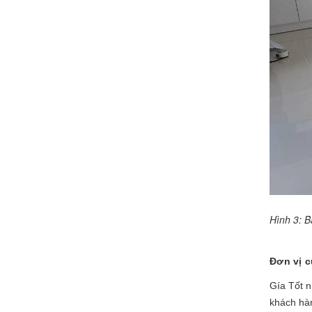
Hình 3:
B
Đơn vị 
Gía Tốt n
khách hà