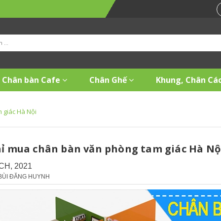
Chân bàn Cafe
Chân Ghế
Khung, Chân Các
 giác Hà Nội
hỉ mua chân bàn văn phòng tam giác Hà Nộ
CH, 2021
 BÙI ĐĂNG HUYNH