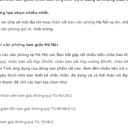
ng lựa chọn nhiều nhất.
 xin chia sẻ một địa chỉ mua
chân sắt bàn văn phòng
Hà Nội uy tín, ch
 văn phòng giá rẻ
, chất lượng.
n văn phòng
tam giác Hà Nội
N NHÔM CI-AL282
CHÂN BÀN INOX TRÒN MẠ VÀNG 
n các văn phòng tại Hà Nội các Bạn bắt gặp rất nhiều kiểu chân bàn 
00₫
1.150.000₫
 quỳ
,
chân bàn sắt hộp 25x50
,
chân bàn sắt hộp vuông 40x40
,
chân bà
vì Tính ứng dụng của dòng sản phẩm rất cao, đem đến nhiều tiện ích 
yêu thích nhờ bản thiết kế chắc chắn, đa dạng và có thể tháo rời l
h thước để cho các bạn lựa chọn như:
nhân viên tam giác không quỳ TG-6012KQ
giám đốc tam giác không quỳ TG-8016KQ-G2
tam giác không quỳ TG-7014KQ