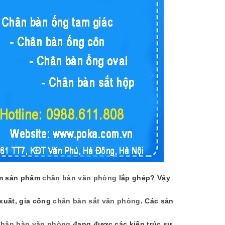
CHÂN BÀN INOX VUÔNG CI-VN40
CHÂN B
Liên hệ
720.
tìm sản phẩm
chân bàn văn phòng
lắp ghép? Vậy
xuất, gia công
chân bàn sắt văn phòng
. Các sản
chân bàn văn phòng
đang được các kiến trúc sư,