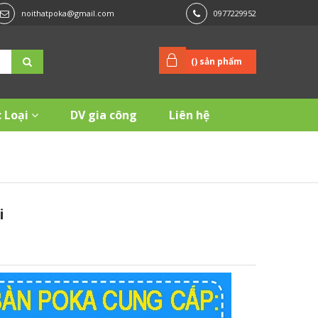
noithatpoka@gmail.com
0977229952
(
) sản phẩm
 Loại
DV gia công
Liên hệ
i