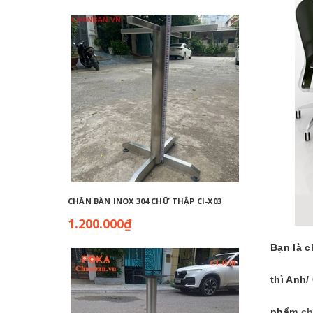
CHÂN BÀN INOX 304 CHỮ THẬP CI-X03
CHÂN BÀ
1.200.000₫
770.0
Bạn là c
thì Anh/
phẩm
ch