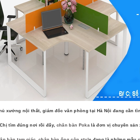
N NHÔM ĐEN CI-AL282-D
CHÂN GHẾ ĐƠN BJS-D298
00₫
760.000₫
hủ xưởng nội thất, giám đốc văn phòng tại Hà Nội đang cần 
 Chị tìm đúng nơi rồi đấy,
chân bàn Poka
là đơn vị chuyên sản 
ân bàn tam giác
,
chân bàn ống côn style
đang là những mẫu