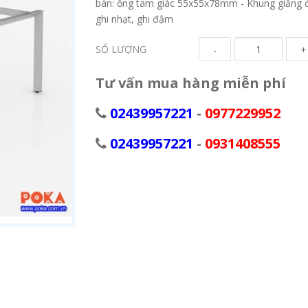
bàn: ống tam giác 55x55x78mm - Khung giằng đ
ghi nhạt, ghi đậm
SỐ LƯỢNG
-
+
Tư vấn mua hàng miễn phí
02439957221
-
0977229952
02439957221
-
0931408555