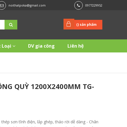
noithatpoka@gmail.com
0977229952
(
) sản phẩm
 Loại
DV gia công
Liên hệ
ÔNG QUỲ 1200X2400MM TG-
hép sơn tĩnh điện, lắp ghép, tháo rời dễ dàng - Chân