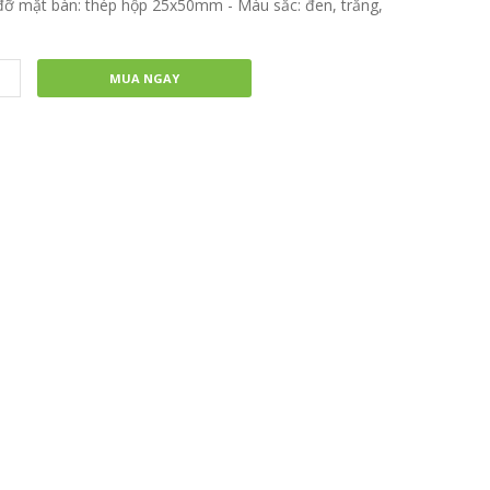
ỡ mặt bàn: thép hộp 25x50mm - Màu sắc: đen, trắng,
MUA NGAY