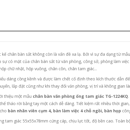
t kế chân bàn sắt không còn là vấn đề xa lạ. Bởi vì sự đa dạng từ mẫu
 sự có mặt của chân bàn sắt từ văn phòng, công sở, phòng làm việc c
ộp chữ nhật, hộp vuông, chân côn, chân tam giác...
iểu dáng cồng kềnh và được làm chết cố định theo kích thước dẫn đế
huyển, lắp đặt cũng như khi thay đổi văn phòng, vị trí và không gian là
ới thiệu một mẫu
chân bàn văn phòng ống tam giác TG-1224KQ
.
 thể tháo rời bằng tay một cách dễ dàng. Tiết kiệm rất nhiều thời gia
 cho
bàn nhân viên cụm 4, bàn làm việc 4 chỗ ngồi, bàn họp
công
ng tam giác 55x55x78mm cứng cáp, chịu lực tốt, độ bền cao. Toàn bộ