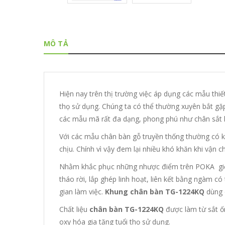
MÔ TẢ
Hiện nay trên thị trường việc áp dụng các mẫu thiế
thọ sử dụng. Chúng ta có thể thường xuyên bắt gặp
các mẫu mã rất đa dạng, phong phú như chân sắt h
Với các mẫu chân bàn gỗ truyền thống thường có k
chịu. Chính vì vậy đem lại nhiều khó khăn khi vận c
Nhằm khắc phục những nhược điểm trên POKA gi
tháo rời, lắp ghép linh hoạt, liên kết bằng ngàm có
gian làm việc.
Khung chân bàn TG-1224KQ
dùng
Chất liệu
chân bàn TG-1224
KQ
được làm từ sắt ố
oxy hóa gia tăng tuổi thọ sử dụng.