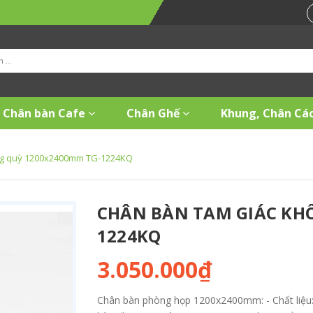
Chân bàn Cafe
Chân Ghế
Khung, Chân Các
ng quỳ 1200x2400mm TG-1224KQ
CHÂN BÀN TAM GIÁC KH
1224KQ
3.050.000₫
Chân bàn phòng họp 1200x2400mm: - Chất liệu: t