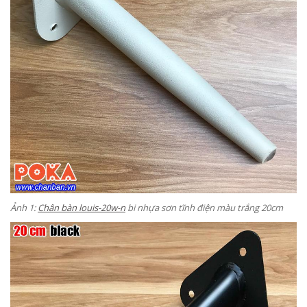
Ảnh 1:
Chân bàn louis-20w-n
bi nhựa sơn tĩnh điện màu trắng 20cm