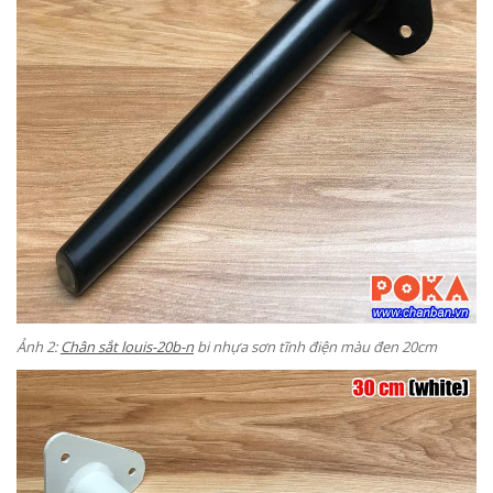
Ảnh 2:
Chân sắt louis-20b-n
bi nhựa sơn tĩnh điện màu đen 20cm