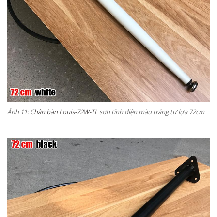
Ảnh 11:
Chân bàn Louis-
72W-TL
sơn tĩnh điện màu trắng tự lựa 72cm