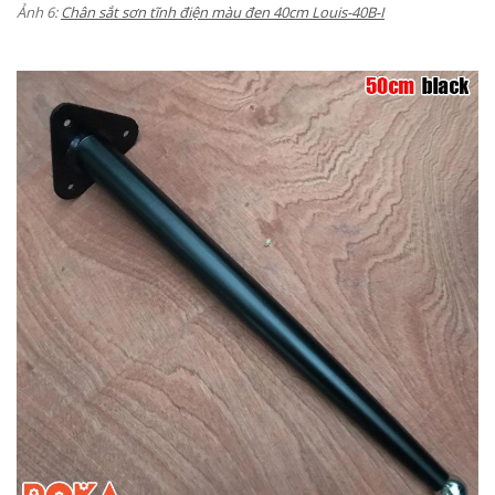
Ảnh 6:
Chân sắt sơn tĩnh điện màu đen 40cm Louis-
40B-I