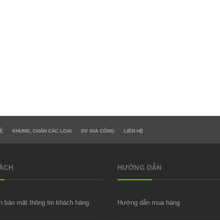
N NHÔM CI-AL282
CHÂN BÀN INOX TRÒN MẠ VÀNG 
00₫
1.150.000₫
Ế
KHUNG, CHÂN CÁC LOẠI
DV GIA CÔNG
LIÊN HỆ
SÁCH
HƯỚNG DẪN
h bảo mật thông tin khách hàng
Hướng dẫn mua hàng