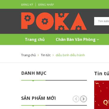
ĐĂNG KÝ
ĐĂNG NHẬP
Trang chủ
Chân Bàn Văn Phòng
Trang chủ
Tin tức
diễu binh diễu hành
DANH MỤC
Tin t
SẢN PHẨM MỚI