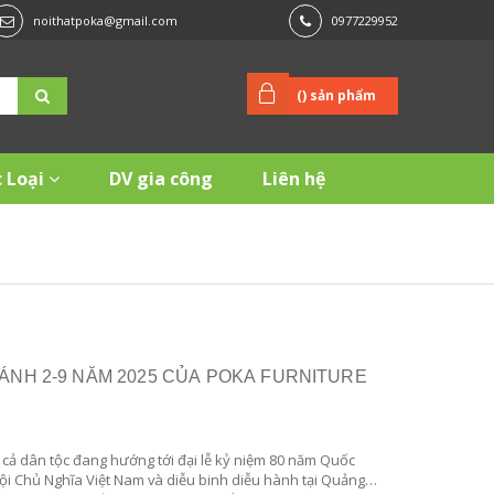
noithatpoka@gmail.com
0977229952
(
) sản phẩm
 Loại
DV gia công
Liên hệ
HÁNH 2-9 NĂM 2025 CỦA POKA FURNITURE
cả dân tộc đang hướng tới đại lễ kỷ niệm 80 năm Quốc
i Chủ Nghĩa Việt Nam và diễu binh diễu hành tại Quảng