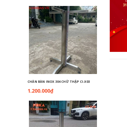
CHÂN BÀN INOX 304 CHỮ THẬP CI-X03
CHÂN BÀ
1.200.000₫
770.0