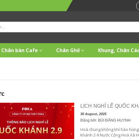
Chân bàn Cafe
Chân Ghế
Khung, Chân Các
ức
LỊCH NGHỈ LỄ QUỐC K
30 August, 2025
Đăng bởi: BÙI ĐĂNG HUYNH
Hoà chung không khí hào hùng 
khánh 2-9 Nước Cộng Hoà Xã Hộ