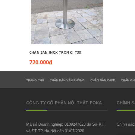
CHÂN BÀN INOX TRÒN CI-T38
CHÂN BÀ
720.000₫
720.0
TRANG CHỦ
CHÂN BÀN VĂN PHÒNG
CHÂN BÀN CAFE
CHÂN GH
CÔNG TY CỔ PHẦN NỘI THẤT POKA
CHÍNH 
Mã số Doanh nghiệp: 0109247823 do Sở KH
Chính sác
và ĐT TP Hà Nội cấp 01/07/2020