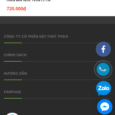
CHÂN BÀN INOX TRÒN CI-T38
720.000₫
CÔNG TY CỔ PHẦN NỘI THẤT POKA
CHÍNH SÁCH
HƯỚNG DẪN
FANPAGE