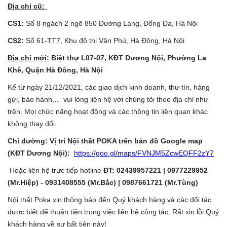
Địa chỉ cũ:
CS1:
Số 8 ngách 2 ngõ 850 Đường Láng, Đống Đa, Hà Nội
CS2:
Số 61-TT7, Khu đô thị Văn Phú, Hà Đông, Hà Nội
Địa chỉ mới:
Biệt thự L07-07, KĐT Dương Nội, Phường La
Khê, Quận Hà Đông, Hà Nội
Kể từ ngày 21/12/2021, các giao dịch kinh doanh, thư tín, hàng
gửi, bảo hành,… vui lòng liên hệ với chúng tôi theo địa chỉ như
trên. Mọi chức năng hoạt động và các thông tin liên quan khác
không thay đổi.
Chỉ đường: Vị trí Nội thất POKA trên bản đồ Google map
(KĐT Dương Nội):
https://goo.gl/maps/FVNJM5ZcwEQFF2zY7
Hoặc liên hệ trực tiếp hotline
ĐT: 02439957221 | 0977229952
(Mr.Hiệp) - 0931408555 (Mr.Bắc) | 0987661721 (Mr.Tùng)
Nội thất Poka xin thông báo đến Quý khách hàng và các đối tác
được biết để thuận tiện trong việc liên hệ công tác. Rất xin lỗi Quý
khách hàng về sự bất tiện này!