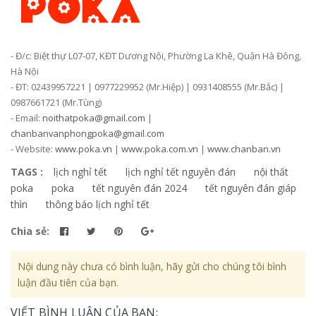
- Đ/c: Biệt thự L07-07, KĐT Dương Nội, Phường La Khê, Quận Hà Đông,
Hà Nội
- ĐT: 02439957221 | 0977229952 (Mr.Hiệp) | 0931408555 (Mr.Bắc) |
0987661721 (Mr.Tùng)
- Email:
noithatpoka@gmail.com
|
chanbanvanphongpoka@gmail.com
- Website:
www.poka.vn
|
www.poka.com.vn
|
www.chanban.vn
TAGS :
lịch nghỉ tết
lịch nghỉ tết nguyên đán
nội thất
poka
poka
tết nguyên đán 2024
tết nguyên đán giáp
thìn
thông báo lịch nghỉ tết
Chia sẻ:
Nội dung này chưa có bình luận, hãy gửi cho chúng tôi bình
luận đầu tiên của bạn.
VIẾT BÌNH LUẬN CỦA BẠN: