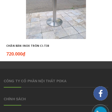
CHÂN BÀN INOX TRÒN CI-T38
720.000₫
CÔNG TY CỔ PHẦN NỘI THẤT POKA
CHÍNH SÁCH