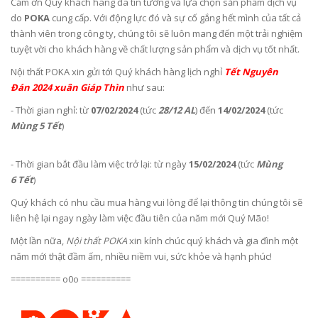
Cảm ơn Quý khách hàng đã tin tưởng và lựa chọn sản phẩm dịch vụ
do
POKA
cung cấp. Với động lực đó và sự cố gắng hết mình của tất cả
thành viên trong công ty, chúng tôi sẽ luôn mang đến một trải nghiệm
tuyệt vời cho khách hàng về chất lượng sản phẩm và dịch vụ tốt nhất.
Nội thất POKA xin gửi tới Quý khách hàng lịch nghỉ
Tết Nguyên
Đán 2024 xuân Giáp Thìn
như sau:
- Thời gian nghỉ: từ
07/02/2024
(tức
28/12 AL
) đến
14/02/2024
(tức
Mùng 5 Tết
)
- Thời gian bắt đầu làm việc trở lại: từ ngày
15/02/2024
(tức
Mùng
6 Tết
)
Quý khách có nhu cầu mua hàng vui lòng để lại thông tin chúng tôi sẽ
liên hệ lại ngay ngày làm việc đầu tiên của năm mới Quý Mão!
Một lần nữa,
Nội thất POKA
xin kính chúc quý khách và gia đình một
năm mới thật đầm ấm, nhiều niềm vui, sức khỏe và hạnh phúc!
========== o0o ==========