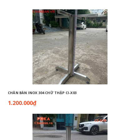
CHÂN BÀN INOX 304 CHỮ THẬP CI-X03
1.200.000₫