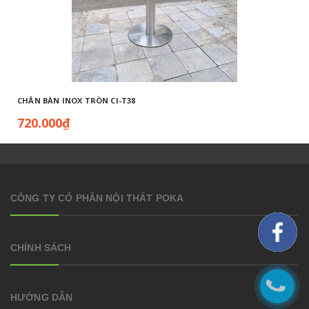
CHÂN BÀN INOX TRÒN CI-T38
720.000₫
CÔNG TY CỔ PHẦN NỘI THẤT POKA
CHÍNH SÁCH
HƯỚNG DẪN