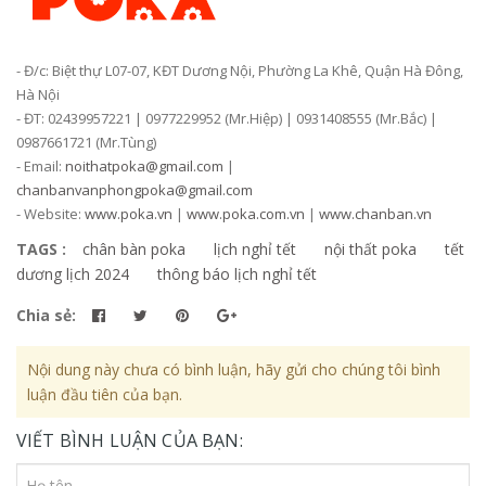
- Đ/c: Biệt thự L07-07, KĐT Dương Nội, Phường La Khê, Quận Hà Đông,
Hà Nội
- ĐT: 02439957221 | 0977229952 (Mr.Hiệp) | 0931408555 (Mr.Bắc) |
0987661721 (Mr.Tùng)
- Email:
noithatpoka@gmail.com
|
chanbanvanphongpoka@gmail.com
- Website:
www.poka.vn
|
www.poka.com.vn
|
www.chanban.vn
TAGS :
chân bàn poka
lịch nghỉ tết
nội thất poka
tết
dương lịch 2024
thông báo lịch nghỉ tết
Chia sẻ:
Nội dung này chưa có bình luận, hãy gửi cho chúng tôi bình
luận đầu tiên của bạn.
VIẾT BÌNH LUẬN CỦA BẠN: