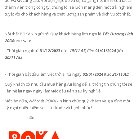
do
POKA
cung cấp. Với động lực đó và sự cố gắng hết mình của tất cả
thành viên trong công ty, chúng tôi sẽ luôn mang đến một trải nghiệm
tuyệt vời cho khách hàng về chất lượng sản phẩm và dịch vụ tốt nhất.
Nội thất POKA xin gửi tới Quý khách hàng lịch nghỉ lễ
Tết Dương Lịch
2024
như sau:
- Thời gian nghỉ: từ
31/12/2023
(tức
19/11 AL
) đến
01/01/2024
(tức
20/11 AL
)
- Thời gian bắt đầu làm việc trở lại: từ ngày
02/01/2024
(tức
21/11 AL
)
Quý khách có nhu cầu mua hàng vui lòng để lại thông tin chúng tôi sẽ
liên hệ lại ngay ngày làm việc đầu tiên sau kỳ nghỉ lễ!
Một lần nữa,
Nội thất POKA
xin kính chúc quý khách và gia đình một
kỳ nghỉ nhiều niềm vui, sức khỏe và hạnh phúc!
========== o0o ==========