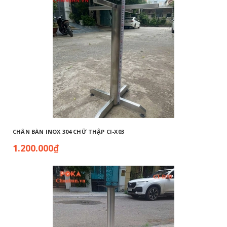
CHÂN BÀN INOX 304 CHỮ THẬP CI-X03
1.200.000₫