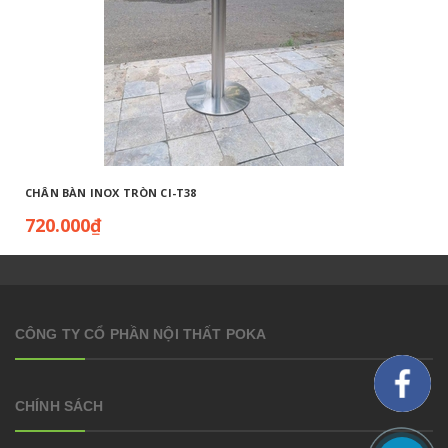
CHÂN BÀN INOX TRÒN CI-T38
720.000₫
CÔNG TY CỔ PHẦN NỘI THẤT POKA
CHÍNH SÁCH