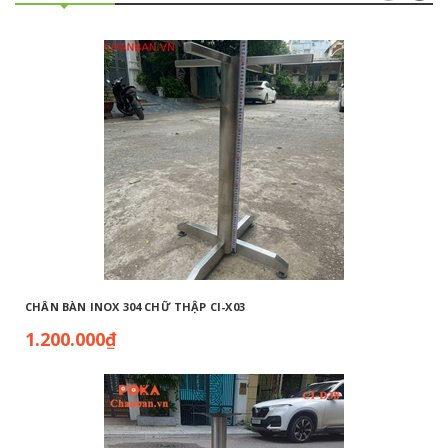
CHÂN BÀN INOX 304 CHỮ THẬP CI-X03
1.200.000₫