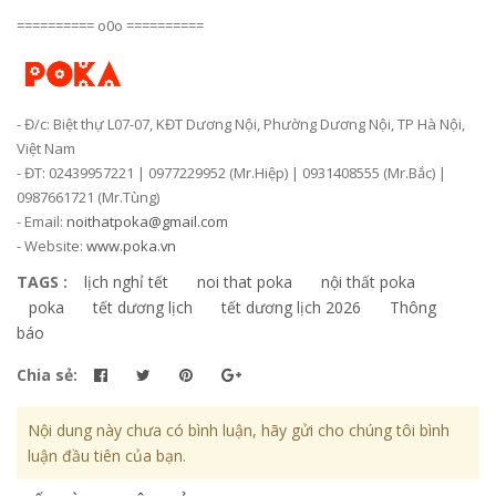
========== o0o ==========
- Đ/c: Biệt thự L07-07, KĐT Dương Nội, Phường Dương Nội, TP Hà Nội,
Việt Nam
- ĐT: 02439957221 | 0977229952 (Mr.Hiệp) | 0931408555 (Mr.Bắc) |
0987661721 (Mr.Tùng)
- Email:
noithatpoka@gmail.com
- Website:
www.poka.vn
TAGS :
lịch nghỉ tết
noi that poka
nội thất poka
poka
tết dương lịch
tết dương lịch 2026
Thông
báo
Chia sẻ:
Nội dung này chưa có bình luận, hãy gửi cho chúng tôi bình
luận đầu tiên của bạn.