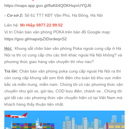
https://maps.app.goo.gl/8aK64QDKHxpnUYQJ6
- Cơ sở 2:
Số 61 TT7 KĐT Văn Phú, Hà Đông, Hà Nội
Liên hệ:
Mr Hiệp 0977.22.99.52
Vị trí Chân bàn văn phòng POKA trên bản đồ Google map:
https://goo.gl/maps/pZtDsrdeqnS2
Hỏi:
Khung sắt chân bàn văn phòng Poka ngoài cung cấp ở Hà
Nội ra thì có cung cấp cho các tỉnh khác ngoài Hà Nội không? và
phương thức giao hàng vận chuyển thì như nào?
Trả lời:
Chân bàn văn phòng poka cung cấp ngoài Hà Nội ra thì
còn cung cấp khung sắt sơn tĩnh điện cho toàn bộ khu vực miền
bắc và miền trung, miền nam. Chúng tôi có các phương thức vận
chuyển như gửi xe, gửi tàu, COD bưu điện, chành xe...Chúng tôi
gửi tất các các phương thức vận chuyển hiện có tại Việt Nam mà
khách hàng thấy thuận tiện nhất.