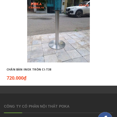
CHÂN BÀN INOX TRÒN CI-T38
720.000₫
CÔNG TY CỔ PHẦN NỘI THẤT POKA