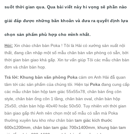
suốt thời gian qua. Qua bài viết này hi vọng sẽ phần nào
giải đáp được những băn khoăn và đưa ra quyết định lựa
chọn sản phẩm phù hợp cho mình nhất.
Hỏi:
Xin chào chân bàn Poka ! Tôi là Hải có xưởng sản xuất nội
thất, đang cần nhập một số mẫu chân bàn văn phòng có sẵn, bởi
thời gian bàn giao khá gấp. Xin tư vấn giúp Tôi các mẫu chân bàn
đơn và chân bàn họp.
Trả lời: Khung bàn văn phòng Poka
cám ơn Anh Hải đẫ quan
tâm tới các sản phẩm của chúng tôi. Hiện tại
Poka
đang cung cấp
các mẫu chân bàn hộp tam giác 55x55x78, chân bàn ống côn
style, chân bàn ống côn 1 tầng, chân bàn oval, chân bàn hộp
25x50, chân bàn hộp 40x40 hoặc 50x50. Tuy nhiên với thời gian
bàn giao gấp thì Anh nên chọn một số mẫu có sẵn mà Poka
thường xuyên lưu kho như chân bàn
tam giác kích thước
600x1200mm
,
chân bàn tam giác 700x1400mm
,
khung bàn tam