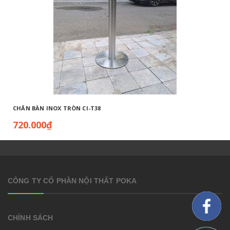
CHÂN BÀN INOX TRÒN CI-T38
720.000₫
CÔNG TY CỔ PHẦN NỘI THẤT POKA
CHÍNH SÁCH