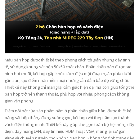
Mẫu bàn họp được thiết kế theo phong cách tối giản nhưng đầy tinh
tế, sử dụng khung sắt hộp 50x50 chắc chắn. Phần chân bàn được tạo
hình hơi choãi, kết hợp gấp khúc cách điệu một đoạn ngắn phía dưới
gần sàn, tạo điểm nhấn mềm mại nhưng vẫn đảm bảo độ vững chãi.
Thiết kế này không chỉ mang lại cảm giác hiện đại mà còn giúp tổng thể
bàn họp trở nên thanh thoát, phù hợp với nhiều phong cách không
gian văn phòng.
Điểm nổi bật của sản phẩm nằm ở phần chân giữa bàn, được thiết kế
bằng sắt hộp thẳng đứng vuông góc, kết hợp với thép tấm tạo thành
vách điện thông minh. Thiết kế này giúp che gọn toàn bộ hệ thống dây
điện, dây mạng LAN, dây tín hiệu HDMI hoặc VGA, mang lại sự gọn
gàng và chuyên nghiệp cho không gian họp. Không còn tình trạng dây