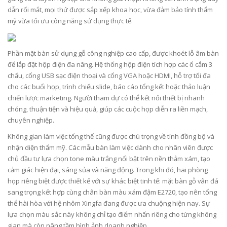
dẫn rối mắt, mọi thứ được sắp xếp khoa học, vừa đảm bảo tính thẩm
mỹ vừa tối ưu công năng sử dụng thực tế.
Phần mặt bàn sử dụng gỗ công nghiệp cao cấp, được khoét lỗ âm bàn
để lắp đặt hộp điện đa năng. Hệ thống hộp điện tích hợp các ổ cắm 3
chấu, cổng USB sạc điện thoại và cổng VGA hoặc HDMI, hỗ trợ tối đa
cho các buổi họp, trình chiếu slide, báo cáo tổng kết hoặc thảo luận
chiến lược marketing. Người tham dự có thể kết nối thiết bị nhanh
chóng, thuận tiện và hiệu quả, giúp các cuộc họp diễn ra liền mạch,
chuyên nghiệp.
Không gian làm việc tổng thể cũng được chú trọng về tính đồng bộ và
nhận diện thẩm mỹ. Các mẫu bàn làm việc dành cho nhân viên được
chủ đầu tư lựa chọn tone màu trắng nổi bật trên nền thảm xám, tạo
cảm giác hiện đại, sáng sủa và năng động. Trong khi đó, hai phòng
họp riêng biệt được thiết kế với sự khác biệt tinh tế: mặt bàn gỗ vân đá
sang trọng kết hợp cùng chân bàn màu xám đậm E2720, tạo nên tổng
thể hài hòa với hệ nhôm Xingfa đang được ưa chuộng hiện nay. Sự
lựa chọn màu sắc này không chỉ tạo điểm nhấn riêng cho từng không
gian mà còn nâng tầm hình ảnh doanh nghiệp.