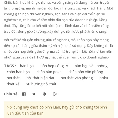
Chiếc bàn họp không chỉ phục vụ công năng sử dụng mà còn truyền
tải thông điệp mạnh mẽ đến đối tác, nhà cung cấp và khách hàng. Một
không gian họp chuyên nghiệp, gọn gàng và hiện đại thể hiện sự
nghiêm túc, chỉn chu và tầm nhìn dài hạn của doanh nghiệp. Đồng
thời, đây cũng là nơi kết nối nội bộ, nơi lãnh đạo và nhân viên cùng
trao đổi, đóng góp ý tưởng, xây dựng chiến lược phát triển chung.
Với thiết kế tối giản nhưng giàu công năng, mẫu bàn họp này mang
đến sự cân bằng giữa thẩm mỹ và hiệu quả sử dụng. Đây không chỉ là
chiếc bàn họp thông thường, mà còn là trung tâm kết nối, nơi tạo nên
những giá trị và định hướng phát triển bền vững cho doanh nghiệp.
TAGS :
bàn họp
bàn họp công ty
bàn họp văn phòng
chân bàn họp
chân bàn poka
chân bàn văn phòng
nội thất
nội thất hiện đại
nội thất văn phòng
poka
thiết kế
xu hướng nội thất
Chia sẻ:
Nội dung này chưa có bình luận, hãy gửi cho chúng tôi bình
luận đầu tiên của bạn.