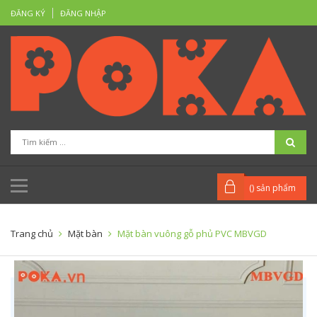
ĐĂNG KÝ
ĐĂNG NHẬP
(
) sản phẩm
Trang chủ
Mặt bàn
Mặt bàn vuông gỗ phủ PVC MBVGD