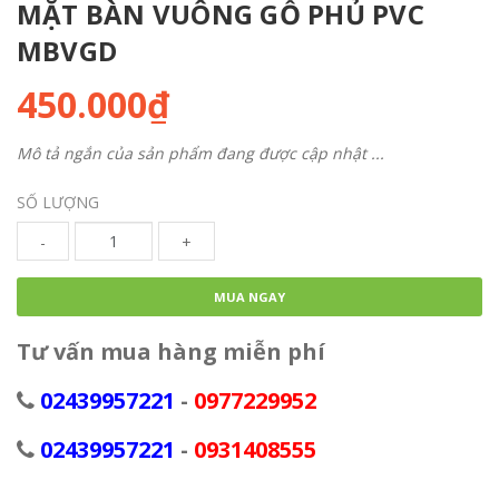
MẶT BÀN VUÔNG GỖ PHỦ PVC
MBVGD
450.000₫
Mô tả ngắn của sản phẩm đang được cập nhật ...
SỐ LƯỢNG
-
+
MUA NGAY
Tư vấn mua hàng miễn phí
02439957221
-
0977229952
02439957221
-
0931408555