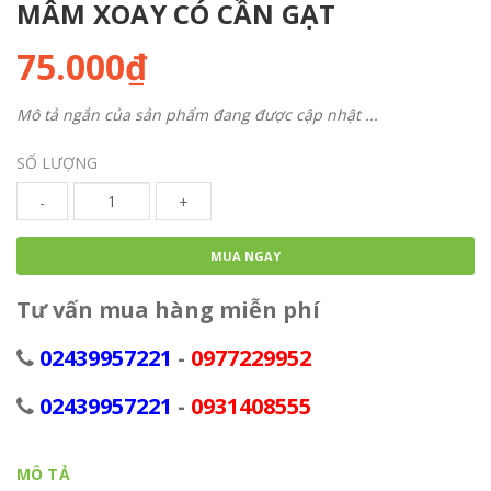
MÂM XOAY CÓ CẦN GẠT
75.000₫
Mô tả ngắn của sản phẩm đang được cập nhật ...
SỐ LƯỢNG
-
+
MUA NGAY
Tư vấn mua hàng miễn phí
02439957221
-
0977229952
02439957221
-
0931408555
MÔ TẢ