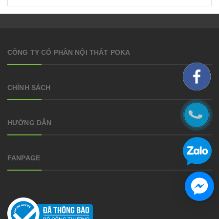
CÔNG TY CỔ PHẦN NỘI THẤT POKA
CHÍNH SÁCH
HƯỚNG DẪN
FANPAGE