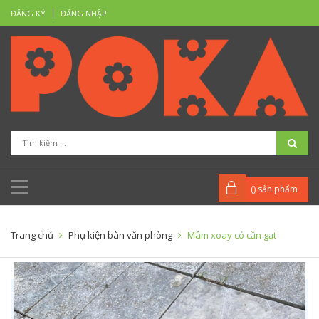
ĐĂNG KÝ
ĐĂNG NHẬP
(
) sản phẩm
Trang chủ
Phụ kiện bàn văn phòng
Mâm xoay có cần gạt