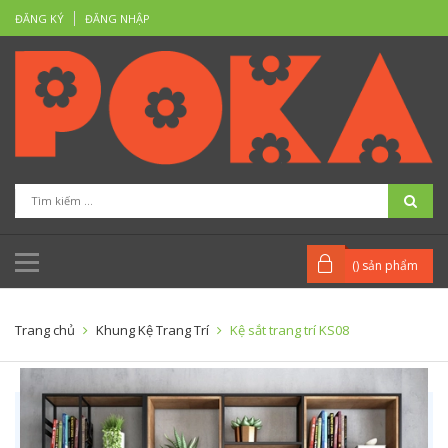
ĐĂNG KÝ
ĐĂNG NHẬP
(
) sản phẩm
Trang chủ
Khung Kệ Trang Trí
Kệ sắt trang trí KS08