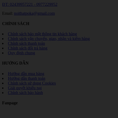
ĐT: 02439957221 - 0977229952
Email:
noithatpoka@gmail.com
CHÍNH SÁCH
Chính sách bảo mật thông tin khách hàng
Chính sách vận chuyển, giao, nhận và kiểm hàng
Chính sách thanh toán
Chính sách đổi trả hàng
Quy định chung
HƯỚNG DẪN
Hướng dẫn mua hàng
Hướng dẫn thanh toán
Chính sách sử dụng Cookies
Giải quyết khiếu nại
Chính sách bảo hành
Fanpage