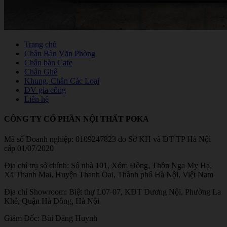
Trang chủ
Chân Bàn Văn Phòng
Chân bàn Cafe
Chân Ghế
Khung, Chân Các Loại
DV gia công
Liên hệ
CÔNG TY CỔ PHẦN NỘI THẤT POKA
Mã số Doanh nghiệp: 0109247823 do Sở KH và ĐT TP Hà Nội
cấp 01/07/2020
Địa chỉ trụ sở chính: Số nhà 101, Xóm Đồng, Thôn Nga My Hạ,
Xã Thanh Mai, Huyện Thanh Oai, Thành phố Hà Nội, Việt Nam
Địa chỉ Showroom: Biệt thự L07-07, KĐT Dương Nội, Phường La
Khê, Quận Hà Đông, Hà Nội
Giám Đốc: Bùi Đăng Huynh