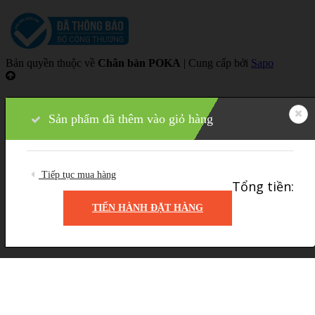
Bản quyền thuộc về
Chân bàn POKA
|
Cung cấp bởi
Sapo
Sản phẩm
đã thêm vào giỏ hàng
Tiếp tục mua hàng
Tổng tiền:
TIẾN HÀNH ĐẶT HÀNG