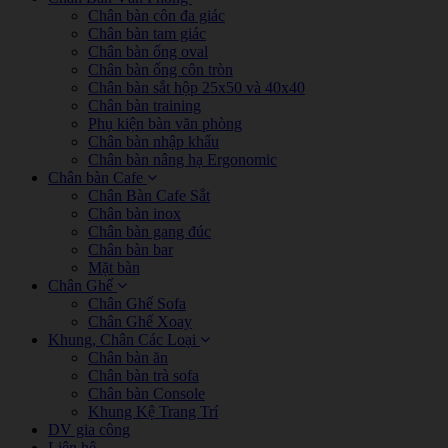
Chân bàn côn đa giác
Chân bàn tam giác
Chân bàn ống oval
Chân bàn ống côn tròn
Chân bàn sắt hộp 25x50 và 40x40
Chân bàn training
Phụ kiện bàn văn phòng
Chân bàn nhập khẩu
Chân bàn nâng hạ Ergonomic
Chân bàn Cafe
Chân Bàn Cafe Sắt
Chân bàn inox
Chân bàn gang đúc
Chân bàn bar
Mặt bàn
Chân Ghế
Chân Ghế Sofa
Chân Ghế Xoay
Khung, Chân Các Loại
Chân bàn ăn
Chân bàn trà sofa
Chân bàn Console
Khung Kệ Trang Trí
DV gia công
Liên hệ