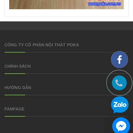
CÔNG TY CỔ PHẦN NỘI THẤT POKA
CHÍNH SÁCH
HƯỚNG DẪN
FANPAGE