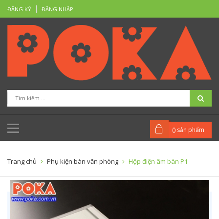
ĐĂNG KÝ
ĐĂNG NHẬP
(
) sản phẩm
Trang chủ
Phụ kiện bàn văn phòng
Hộp điện âm bàn P1