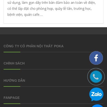
sử dụng, làm gọn dây trên bàn đảm bảo an toàn về điện,
có thể lắp đặt cho phòng họp, quầy lễ tân, trường học,
bệnh viện, quán cafe….
CÔNG TY CỔ PHẦN NỘI THẤT POKA
CHÍNH SÁCH
HƯỚNG DẪN
FANPAGE