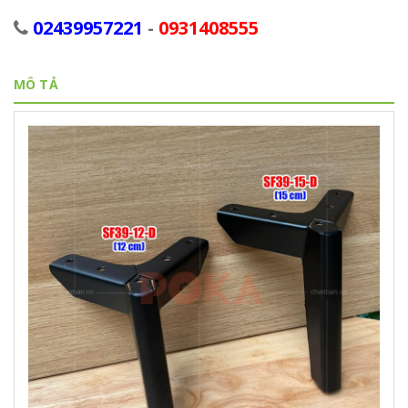
02439957221
-
0931408555
MÔ TẢ