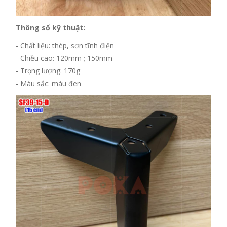
Thông số kỹ thuật:
- Chất liệu: thép, sơn tĩnh điện
- Chiều cao: 120mm ; 150mm
- Trọng lượng: 170g
- Màu sắc: màu đen