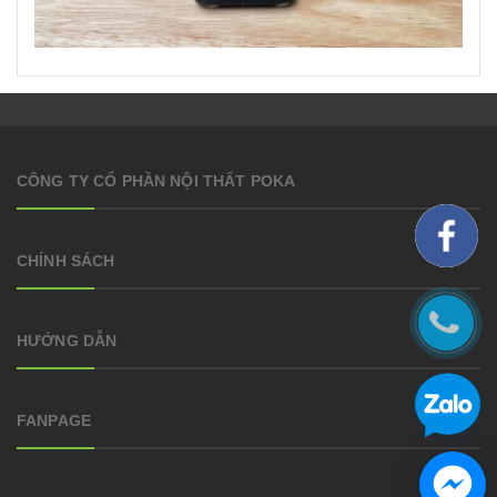
CÔNG TY CỔ PHẦN NỘI THẤT POKA
CHÍNH SÁCH
HƯỚNG DẪN
FANPAGE