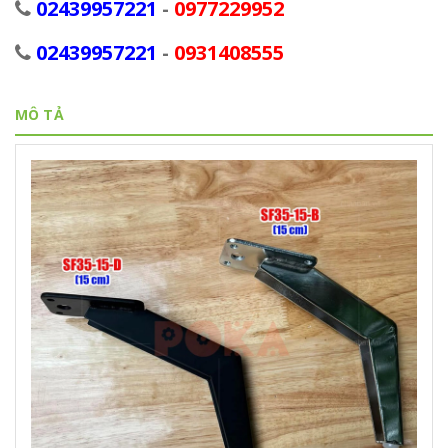
02439957221
-
0977229952
02439957221
-
0931408555
MÔ TẢ