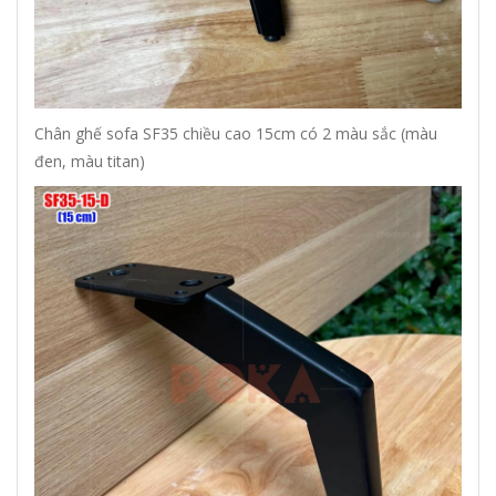
Chân ghế sofa SF35 chiều cao 15cm có 2 màu sắc (màu
đen, màu titan)