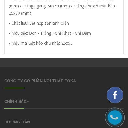
(mm) - Giằng ngang: 50x50 (mm) - Giằng dọc đỡ mặt bàn:
25x50 (mm)
- Chất liệu: Sắt hộp sơn tĩnh điện
- Màu sắc: Đen - Trắng - Ghi Nhạt - Ghi Đậm
- Mẫu mã: Sắt hộp chữ nhật 25x50
CÔNG TY CỔ PHẦN NỘI THẤT POKA
CHÍNH SÁCH
HƯỚNG DẪN