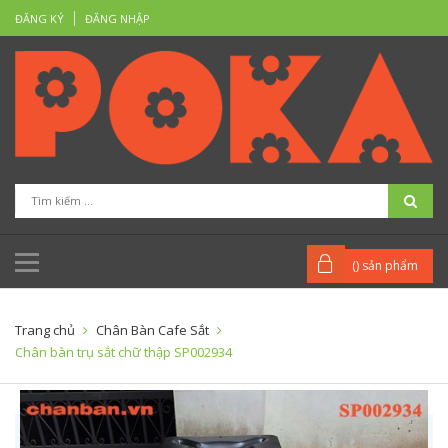
ĐĂNG KÝ
ĐĂNG NHẬP
(
) sản phẩm
Trang chủ
Chân Bàn Cafe Sắt
Chân bàn trụ sắt chữ thập SP002934