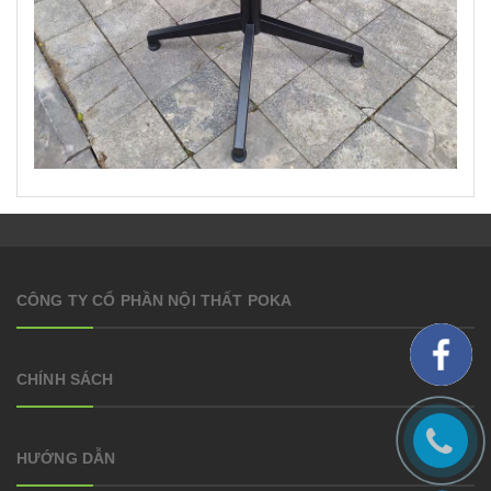
CÔNG TY CỔ PHẦN NỘI THẤT POKA
CHÍNH SÁCH
HƯỚNG DẪN