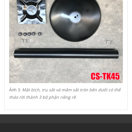
Ảnh 3:
Mặt bích, trụ sắt và mâm sắt tròn bên dưới có thể
tháo rời thành 3 bộ phận riêng rẽ