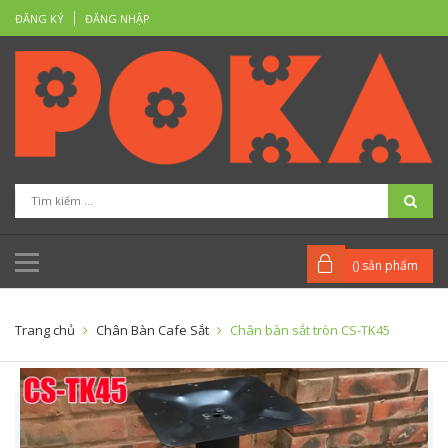
ĐĂNG KÝ
ĐĂNG NHẬP
(
) sản phẩm
Trang chủ
Chân Bàn Cafe Sắt
Chân bàn sắt tròn CS-TK45