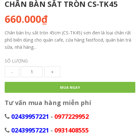
CHÂN BÀN SẮT TRÒN CS-TK45
660.000₫
Chân bàn trụ sắt tròn 45cm (CS-TK45) sơn đen là loại chân rất
phổ biến dùng cho quán cafe, cửa hàng fastfood, quán bán trà
sữa, nhà hàng...
SỐ LƯỢNG
-
+
MUA NGAY
Tư vấn mua hàng miễn phí
02439957221
-
0977229952
02439957221
-
0931408555