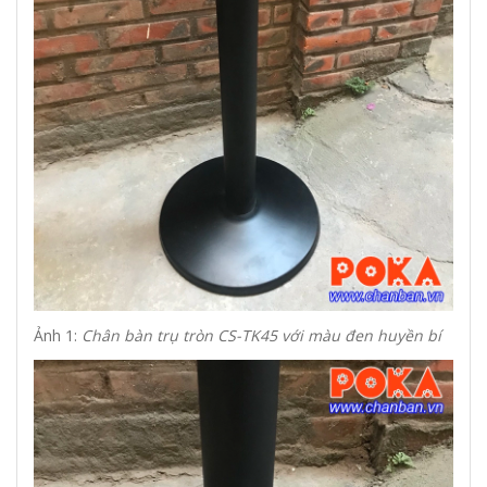
Ảnh 1:
Chân bàn trụ tròn CS-TK45 với màu đen huyền bí