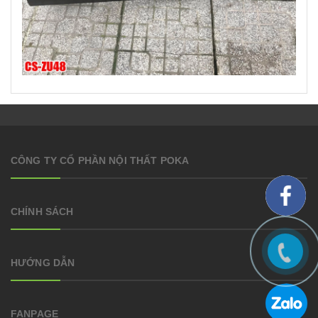
CÔNG TY CỔ PHẦN NỘI THẤT POKA
CHÍNH SÁCH
HƯỚNG DẪN
FANPAGE