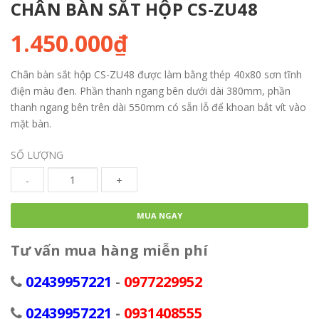
CHÂN BÀN SẮT HỘP CS-ZU48
1.450.000₫
Chân bàn sắt hộp CS-ZU48 được làm bằng thép 40x80 sơn tĩnh
điện màu đen. Phần thanh ngang bên dưới dài 380mm, phần
thanh ngang bên trên dài 550mm có sẵn lỗ để khoan bắt vít vào
mặt bàn.
SỐ LƯỢNG
-
+
MUA NGAY
Tư vấn mua hàng miễn phí
02439957221
-
0977229952
02439957221
-
0931408555