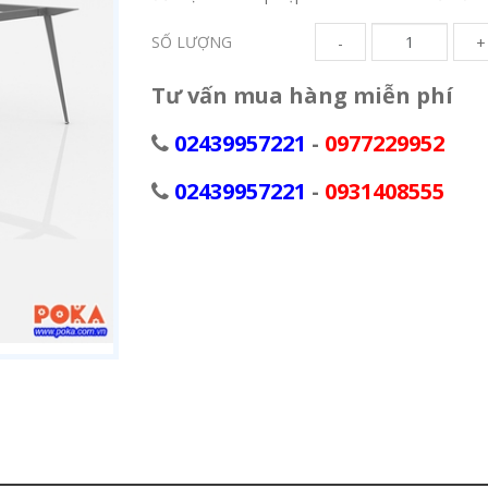
SỐ LƯỢNG
-
+
Tư vấn mua hàng miễn phí
02439957221
-
0977229952
02439957221
-
0931408555