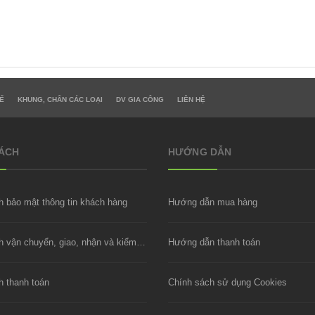
Ế
KHUNG, CHÂN CÁC LOẠI
DV GIA CÔNG
LIÊN HỆ
SÁCH
HƯỚNG DẪN
h bảo mật thông tin khách hàng
Hướng dẫn mua hàng
Chính sách vận chuyển, giao, nhận và kiểm hàng
Hướng dẫn thanh toán
h thanh toán
Chính sách sử dụng Cookies