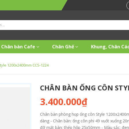
Chân bàn Cafe
Chân Ghế
Khung, Chân Các
Style 1200x2400mm CCS-1224
CHÂN BÀN ỐNG CÔN STYL
3.400.000₫
Chân bàn phòng họp ống côn Style 1200x2400mm: 
dàng - Chân bàn: ống côn phi 49 vuốt xuống 2
đỡ mặt bàn: thép hộp 25x50mm - Màu sắc: đen, 