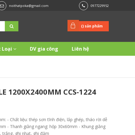
noithatpoka@gmail.com
0977229952
(
) sản phẩm
 Loại
DV gia công
Liên hệ
E 1200X2400MM CCS-1224
- Chất liệu: thép sơn tĩnh điện, lắp ghép, tháo rời dễ
0mm - Thanh giằng ngang: hộp 30x60mm - Khung giằng
trắng, ghi nhạt, ghi đậm