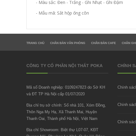
- Màu sắc: Đen - Trắng - Ghi Nhạt - Ghi Đậm
- Mẫu mã: Sắt hộp ống côn
TRANG CHỦ
CHÂN BÀN VĂN PHÒNG
CHÂN BÀN CAFE
CHÂN GH
CÔNG TY CỔ PHẦN NỘI THẤT POKA
CHÍNH 
Mã số Doanh nghiệp: 0109247823 do Sở KH
Chính sác
và ĐT TP Hà Nội cấp 01/07/2020
Địa chỉ trụ sở chính: Số nhà 101, Xóm Đồng,
Thôn Nga My Hạ, Xã Thanh Mai, Huyện
Thanh Oai, Thành phố Hà Nội, Việt Nam
Chính sác
Địa chỉ Showroom: Biệt thự L07-07, KĐT