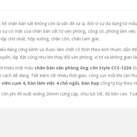
t kế chân bàn sắt không còn là vấn đề xa lạ. Bởi vì sự đa dạng từ mẫu
 sự có mặt của chân bàn sắt từ văn phòng, công sở, phòng làm việc c
ộp chữ nhật, hộp vuông, chân côn, chân tam giác...
iểu dáng cồng kềnh và được làm chết cố định theo kích thước dẫn đế
huyển, lắp đặt cũng như khi thay đổi văn phòng, vị trí và không gian là
ới thiệu một mẫu
chân bàn văn phòng ống côn Style CCS-1224
. 
ột cách dễ dàng. Tiết kiệm rất nhiều thời gian, công sức mỗi khi cần t
 viên cụm 4, bàn làm việc 4 chỗ ngồi, bàn họp
công ty tùy theo 
 côn phi 49 vuốt xuống 20mm cứng cáp, chịu lực tốt, độ bền cao. Toà