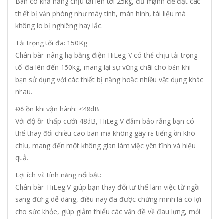
Bàn có khả năng chịu tải lên tới 25kg, đủ mạnh để đặt các
thiết bị văn phòng như máy tính, màn hình, tài liệu mà
không lo bị nghiêng hay lắc.
Tải trọng tối đa: 150Kg
Chân bàn nâng hạ bằng điện HiLeg-V có thể chịu tải trọng
tối đa lên đến 150kg, mang lại sự vững chãi cho bàn khi
bạn sử dụng với các thiết bị nặng hoặc nhiều vật dụng khác
nhau.
Độ ồn khi vận hành: <48dB
Với độ ồn thấp dưới 48dB, HiLeg V đảm bảo rằng bạn có
thể thay đổi chiều cao bàn mà không gây ra tiếng ồn khó
chịu, mang đến một không gian làm việc yên tĩnh và hiệu
quả.
Lợi ích và tính năng nổi bật:
Chân bàn HiLeg V giúp bạn thay đổi tư thế làm việc từ ngồi
sang đứng dễ dàng, điều này đã được chứng minh là có lợi
cho sức khỏe, giúp giảm thiểu các vấn đề về đau lưng, mỏi