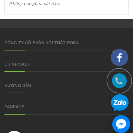
(không bao gồm mặt bàn)
CÔNG TY CỔ PHẦN NỘI THẤT POKA
CHÍNH SÁCH
HƯỚNG DẪN
FANPAGE