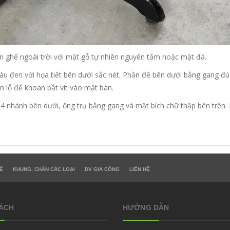
 ghế ngoài trời với mặt gỗ tự nhiên nguyên tấm hoặc mặt đá.
 đen với họa tiết bên dưới sắc nét. Phần đế bên dưới bằng gang đú
n lỗ để khoan bắt vít vào mặt bàn.
 4 nhánh bên dưới, ống trụ bằng gang và mặt bích chữ thập bên trên
Ế
KHUNG, CHÂN CÁC LOẠI
DV GIA CÔNG
LIÊN HỆ
SÁCH
HƯỚNG DẪN