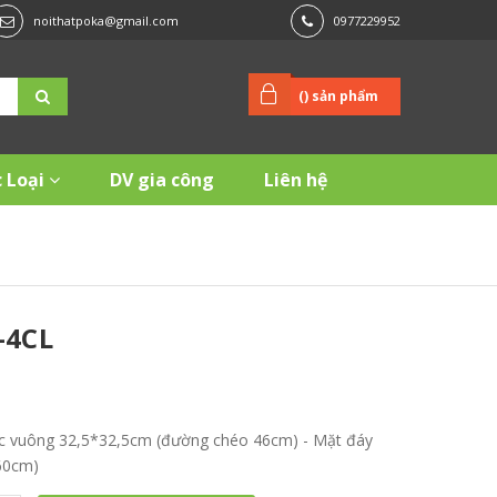
noithatpoka@gmail.com
0977229952
(
) sản phẩm
 Loại
DV gia công
Liên hệ
-4CL
ước vuông 32,5*32,5cm (đường chéo 46cm) - Mặt đáy
60cm)