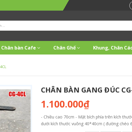
Chân bàn Cafe
Chân Ghế
Khung, Chân Các
-4CL
CHÂN BÀN GANG ĐÚC CG
1.100.000₫
- Chiều cao 70cm - Mặt bích phía trên kích th
dưới kích thước vuông 40*40cm ( đường chéo 