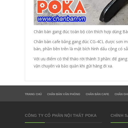
Chân bàn gang đúc toàn bộ còn thích hợp dùng Bàn
Chân bàn cafe bằng gang đúc CG-4CL được sơn màu
bàn, phần bên trên là mặt bích hình dấu cộng có sẵ
Với ưu điểm có thể tháo rời thành 3 phần: đế gang
vận chuyển và bảo quản khi gửi hàng đi xa.
TRANG CHỦ
CHÂN BÀN VĂN PHÒNG
CHÂN BÀN CAFE
CHÂN GH
CÔNG TY CỔ PHẦN NỘI THẤT POKA
CHÍNH 