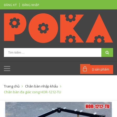
ĐĂNG KÝ
ĐĂNG NHẬP
(
) sản phẩm
Trang chủ
Chân bàn nhập khẩu
Chân bàn đa giác cong HOR-1212-TU