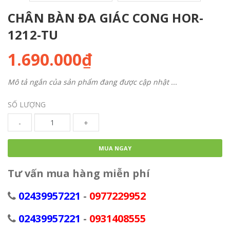
CHÂN BÀN ĐA GIÁC CONG HOR-
1212-TU
1.690.000₫
Mô tả ngắn của sản phẩm đang được cập nhật ...
SỐ LƯỢNG
-
+
MUA NGAY
Tư vấn mua hàng miễn phí
02439957221
-
0977229952
02439957221
-
0931408555