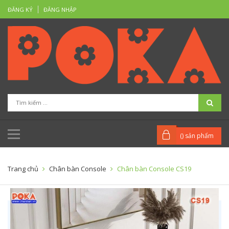
ĐĂNG KÝ
ĐĂNG NHẬP
(
) sản phẩm
Trang chủ
Chân bàn Console
Chân bàn Console CS19