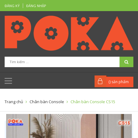
ĐĂNG KÝ
ĐĂNG NHẬP
(
) sản phẩm
Trang chủ
Chân bàn Console
Chân bàn Console CS15