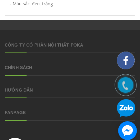
- Màu sắc: đen, trắng
CÔNG TY CỔ PHẦN NỘI THẤT POKA
CHÍNH SÁCH
HƯỚNG DẪN
FANPAGE