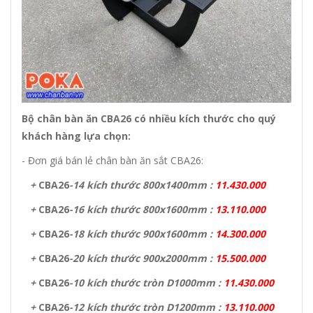
Bộ chân bàn ăn CBA26 có nhiều kích thước cho quý
khách hàng lựa chọn:
- Đơn giá bán lẻ chân bàn ăn sắt CBA26:
+
CBA26
-14 kích thước 800x1400mm :
11.430.000
+
CBA26
-16 kích thước 800x1600mm :
13.110.000
+
CBA26
-18 kích thước 900x1600mm :
14.300.000
+
CBA26
-20 kích thước 900x2000mm :
15.500.000
+
CBA26
-10 kích thước tròn D1000mm :
11.430.000
+
CBA26
-12 kích thước tròn D1200mm :
13.110.000