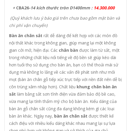
+
CBA26
-14 kích thước tròn D1400mm :
14.300.000
(Quý khách lưu ý báo giá trên chưa bao gồm mặt bàn và
chi phí vận chuyển)
Bàn ăn chân sắt
rất dễ dàng để kết hợp với các món đồ
nội thất khác trong không gian, giúp mang lại một không
gian cởi mở, hiện đại. Các
chân bàn
được làm từ sắt, một
trong những chất liệu nổi tiếng về độ bền sẽ giúp kéo dài
hơn tuổi thọ sử dụng cho bàn ăn, bạn có thể thoải mái sử
dụng mà không lo lắng về các vấn đề phát sinh như mối
mọt (bàn ăn chân gỗ tiếp xúc trực tiếp với nền đất nên dễ bị
côn trùng xâm nhập hơn). Chất liệu
khung chân bàn ăn
sắt
làm bằng sắt sơn tĩnh điện vừa đảm bảo độ bề cao,
vừa mang lại tính thẩm mỹ cho bộ bàn ăn. Kiểu dáng của
bàn ăn gỗ chân sắt cũng đa dạng không kém gì các loại
bàn ăn khác. Ngày nay,
bàn ăn chân sắt
được thiết kế
cách điệu với nhiều kiểu dáng khác nhau mang lại sự lựa
chọn phù hợp với không gian và sở thích của gia chủ,