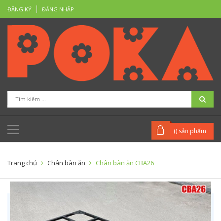
ĐĂNG KÝ
ĐĂNG NHẬP
(
) sản phẩm
Trang chủ
Chân bàn ăn
Chân bàn ăn CBA26