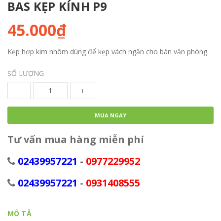
BAS KẸP KÍNH P9
45.000₫
Kẹp hợp kim nhôm dùng để kẹp vách ngăn cho bàn văn phòng.
SỐ LƯỢNG
-
+
MUA NGAY
Tư vấn mua hàng miễn phí
02439957221
-
0977229952
02439957221
-
0931408555
MÔ TẢ