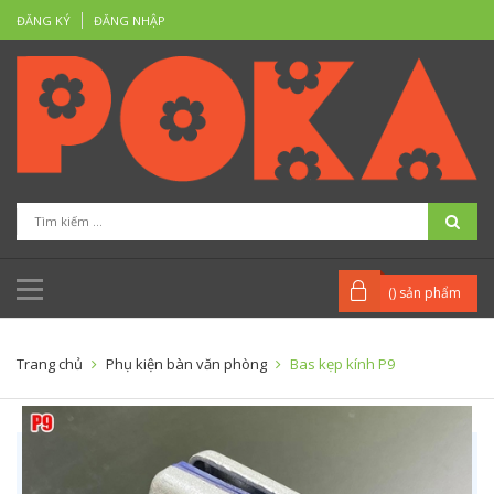
ĐĂNG KÝ
ĐĂNG NHẬP
(
) sản phẩm
Trang chủ
Phụ kiện bàn văn phòng
Bas kẹp kính P9